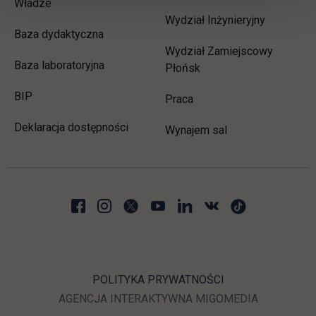
Władze
Wydział Inżynieryjny
Baza dydaktyczna
Wydział Zamiejscowy
Baza laboratoryjna
Płońsk
link otwiera się w nowej karcie
BIP
link otwiera się w nowej 
Praca
Deklaracja dostępności
Wynajem sal
POLITYKA PRYWATNOŚCI
LINK OTWIERA SIĘ W N
LINK OTWI
AGENCJA INTERAKTYWNA
MIGOMEDIA