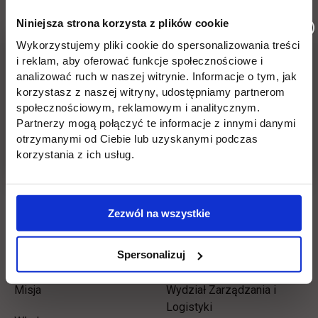
Wróć
Niniejsza strona korzysta z plików cookie
Wykorzystujemy pliki cookie do spersonalizowania treści
Informacje w stopce
Pomiń
Edukacja
Student
i reklam, aby oferować funkcje społecznościowe i
stopkę
analizować ruch w naszej witrynie. Informacje o tym, jak
Licencjackie
Wirtualna uczelnia
korzystasz z naszej witryny, udostępniamy partnerom
społecznościowym, reklamowym i analitycznym.
Inżynierskie
Dziekanat
Partnerzy mogą połączyć te informacje z innymi danymi
otrzymanymi od Ciebie lub uzyskanymi podczas
Magisterskie
Biblioteka
korzystania z ich usług.
Podyplomowe
Stypendia
Płońsk
Opłaty
Zezwól na wszystkie
Spersonalizuj
Uczelnia
Kontakt
Misja
Wydział Zarządzania i
Logistyki