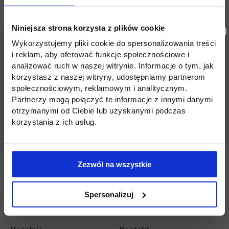
Niniejsza strona korzysta z plików cookie
Wykorzystujemy pliki cookie do spersonalizowania treści
i reklam, aby oferować funkcje społecznościowe i
Wróć
analizować ruch w naszej witrynie. Informacje o tym, jak
korzystasz z naszej witryny, udostępniamy partnerom
społecznościowym, reklamowym i analitycznym.
Pomiń
Edukacja
Student
Informacje w stopce
Partnerzy mogą połączyć te informacje z innymi danymi
stopkę
otrzymanymi od Ciebie lub uzyskanymi podczas
Licencjackie
Wirtualna uczelnia
korzystania z ich usług.
Inżynierskie
Dziekanat
Magisterskie
Biblioteka
Zezwól na wszystkie
Podyplomowe
Stypendia
Spersonalizuj
Płońsk
Opłaty