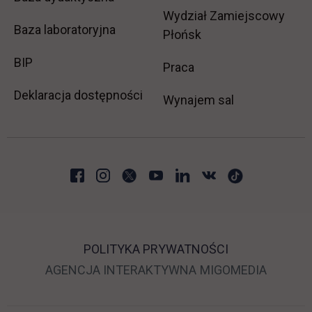
Wydział Zamiejscowy
Baza laboratoryjna
Płońsk
link otwiera się w nowej karcie
BIP
link otwiera się w no
Praca
Deklaracja dostępności
Wynajem sal
POLITYKA PRYWATNOŚCI
LINK OTWIERA SIĘ 
LINK O
AGENCJA INTERAKTYWNA
MIGOMEDIA