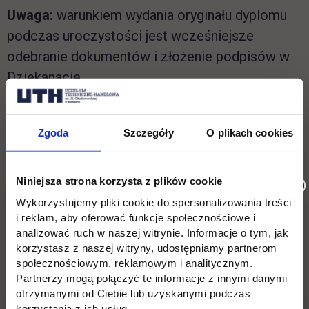
Uwaga:
warunkiem wydania oryginału dyplomu
podczas uroczystości jest wcześniejsze
odebranie dokumentów i złożenie podpisów w
Dziekanacie.
Na uroczystość należy przybyć godzinę
Zgoda
Szczegóły
O plikach cookies
wcześniej w celu wypożyczenia togi.
Niniejsza strona korzysta z plików cookie
Lokacja: Aula im. prof. Józefa Jury przy ul.
Wykorzystujemy pliki cookie do spersonalizowania treści
i reklam, aby oferować funkcje społecznościowe i
Jagiellońskiej 82D w Warszawie
analizować ruch w naszej witrynie. Informacje o tym, jak
korzystasz z naszej witryny, udostępniamy partnerom
Wróć
społecznościowym, reklamowym i analitycznym.
Partnerzy mogą połączyć te informacje z innymi danymi
otrzymanymi od Ciebie lub uzyskanymi podczas
Pomiń
Edukacja
Student
korzystania z ich usług.