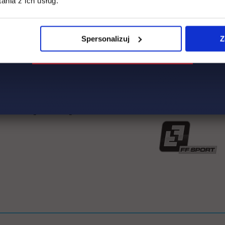
nia z ich usług.
Spersonalizuj
Z
k otwiera się w nowej karcie