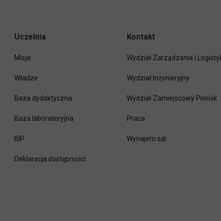
Uczelnia
Kontakt
Misja
Wydział Zarządzania i Logisty
Władze
Wydział Inżynieryjny
Baza dydaktyczna
Wydział Zamiejscowy Płońsk
link otwiera się w nowej 
Baza laboratoryjna
Praca
link otwiera się w nowej karcie
BIP
Wynajem sal
Deklaracja dostępności