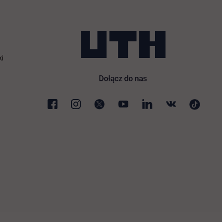
ki
karcie