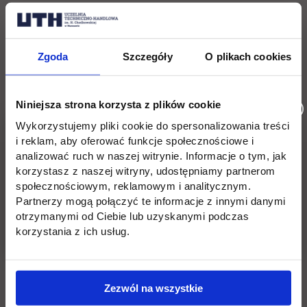
Lokacja: Centrum Targowo-Konferencyjne Expo
Silesia, 41-219 Sosnowiec, ul. Braci
Zgoda
Szczegóły
O plikach cookies
Mieroszewskich 124
Niniejsza strona korzysta z plików cookie
Wróć
Wykorzystujemy pliki cookie do spersonalizowania treści
i reklam, aby oferować funkcje społecznościowe i
Pomiń
Edukacja
Student
Informacje w stopce
analizować ruch w naszej witrynie. Informacje o tym, jak
korzystasz z naszej witryny, udostępniamy partnerom
stopkę
Licencjackie
Wirtualna uczelnia
społecznościowym, reklamowym i analitycznym.
Partnerzy mogą połączyć te informacje z innymi danymi
otrzymanymi od Ciebie lub uzyskanymi podczas
Inżynierskie
Dziekanat
korzystania z ich usług.
Magisterskie
Biblioteka
Podyplomowe
Stypendia
Zezwól na wszystkie