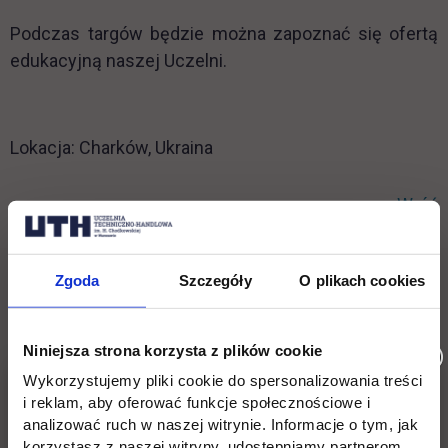
Podczas targów będzie można zapoznać się ofertą
edukacyjną naszej Uczelni.
Lokacja: Charków, Ukraina
Wróć
Informacje w stopce
Pomiń
Edukacja
Student
Zgoda
Szczegóły
O plikach cookies
stopkę
Licencjackie
Wirtualna uczelnia
Niniejsza strona korzysta z plików cookie
Inżynierskie
Dziekanat
Wykorzystujemy pliki cookie do spersonalizowania treści
Magisterskie
Biblioteka
i reklam, aby oferować funkcje społecznościowe i
analizować ruch w naszej witrynie. Informacje o tym, jak
Podyplomowe
Stypendia
korzystasz z naszej witryny, udostępniamy partnerom