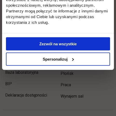
społecznościowym, reklamowym i analitycznym.
Płońsk
Opłaty
Partnerzy mogą połączyć te informacje z innymi danymi
otrzymanymi od Ciebie lub uzyskanymi podczas
korzystania z ich usług.
Uczelnia
Kontakt
Misja
Wydział Zarządzania i
Zezwól na wszystkie
Logistyki
Władze
Wydział Inżynieryjny
Spersonalizuj
Baza dydaktyczna
Wydział Zamiejscowy
Baza laboratoryjna
Płońsk
link otwiera się w nowej karcie
BIP
link otwiera się w nowej 
Praca
Deklaracja dostępności
Wynajem sal