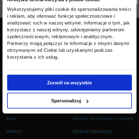
Wróć
Wykorzystujemy pliki cookie do spersonalizowania treści
i reklam, aby oferować funkcje społecznościowe i
Pomiń
Edukacja
Student
Informacje w stopce
analizować ruch w naszej witrynie. Informacje o tym, jak
stopkę
korzystasz z naszej witryny, udostępniamy partnerom
Licencjackie
Wirtualna uczelnia
społecznościowym, reklamowym i analitycznym.
Partnerzy mogą połączyć te informacje z innymi danymi
Inżynierskie
Dziekanat
otrzymanymi od Ciebie lub uzyskanymi podczas
korzystania z ich usług.
Magisterskie
Biblioteka
Podyplomowe
Stypendia
Zezwól na wszystkie
Płońsk
Opłaty
Spersonalizuj
Uczelnia
Kontakt
Misja
Wydział Zarządzania i Logistyki
Władze
Wydział Inżynieryjny