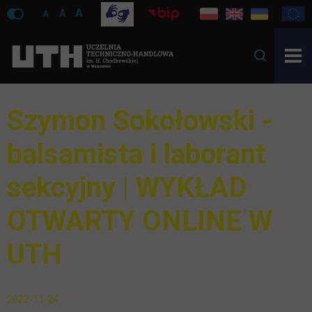
A
A
A
Szymon Sokołowski -
balsamista i laborant
sekcyjny | WYKŁAD
OTWARTY ONLINE W
UTH
2022-11-24