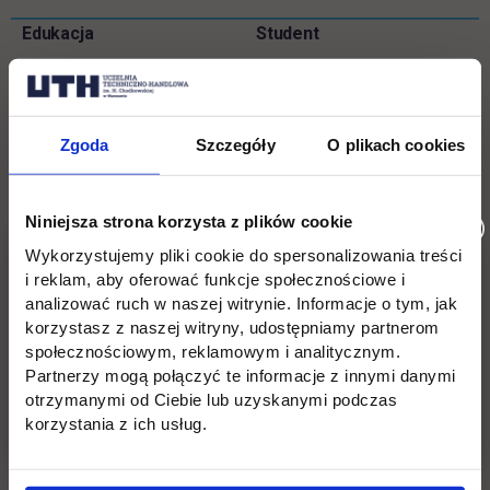
Pomiń
Edukacja
Student
Informacje w stopce
stopkę
Licencjackie
Wirtualna uczelnia
Inżynierskie
Dziekanat
Zgoda
Szczegóły
O plikach cookies
Magisterskie
Biblioteka
Podyplomowe
Stypendia
Niniejsza strona korzysta z plików cookie
Wykorzystujemy pliki cookie do spersonalizowania treści
Płońsk
Opłaty
i reklam, aby oferować funkcje społecznościowe i
analizować ruch w naszej witrynie. Informacje o tym, jak
Uczelnia
Kontakt
korzystasz z naszej witryny, udostępniamy partnerom
społecznościowym, reklamowym i analitycznym.
Misja
Wydział Zarządzania i Logistyki
Partnerzy mogą połączyć te informacje z innymi danymi
otrzymanymi od Ciebie lub uzyskanymi podczas
Władze
Wydział Inżynieryjny
korzystania z ich usług.
Baza dydaktyczna
Wydział Zamiejscowy Płońsk