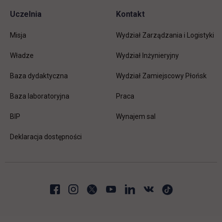
Uczelnia
Kontakt
Misja
Wydział Zarządzania i Logistyki
Władze
Wydział Inżynieryjny
Baza dydaktyczna
Wydział Zamiejscowy Płońsk
link otwiera się w nowej karc
Baza laboratoryjna
Praca
link otwiera się w nowej karcie
BIP
Wynajem sal
Deklaracja dostępności