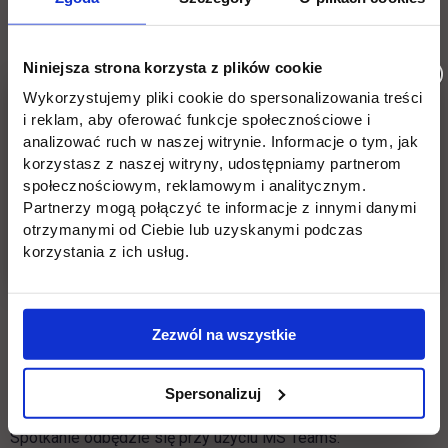
obserwuje się wzrost zapotrzebowania na rynku pracy na
zawód Agenta celnego.
Niniejsza strona korzysta z plików cookie
Ukończenie studiów podyplomowych na kierunku Agent
Wykorzystujemy pliki cookie do spersonalizowania treści
i reklam, aby oferować funkcje społecznościowe i
celny, daje możliwość wpisu na listę Agentów celnych.
analizować ruch w naszej witrynie. Informacje o tym, jak
korzystasz z naszej witryny, udostępniamy partnerom
Ramowy program spotkania 20.09.2021 godz. 18:00-
społecznościowym, reklamowym i analitycznym.
19:00
Partnerzy mogą połączyć te informacje z innymi danymi
otrzymanymi od Ciebie lub uzyskanymi podczas
korzystania z ich usług.
wykład tematyczny Agnieszki Milczarczyk- Woźniak
„Odprawa celna towarów w praktyce”,
charakterystyka kierunku,
Zezwól na wszystkie
Uczelnia i zasady rekrutacji na kierunek,
Spersonalizuj
sesja pytań i odpowiedzi.
Spotkanie odbędzie się przy użyciu MS Teams: