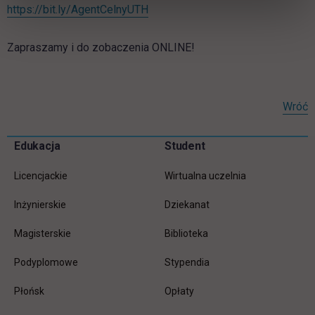
link otwiera się w nowej karcie
https://bit.ly/AgentCelnyUTH
Zapraszamy i do zobaczenia ONLINE!
Wróć
Pomiń
Edukacja
Student
Informacje w stopce
stopkę
Licencjackie
Wirtualna uczelnia
Inżynierskie
Dziekanat
Magisterskie
Biblioteka
Podyplomowe
Stypendia
Płońsk
Opłaty