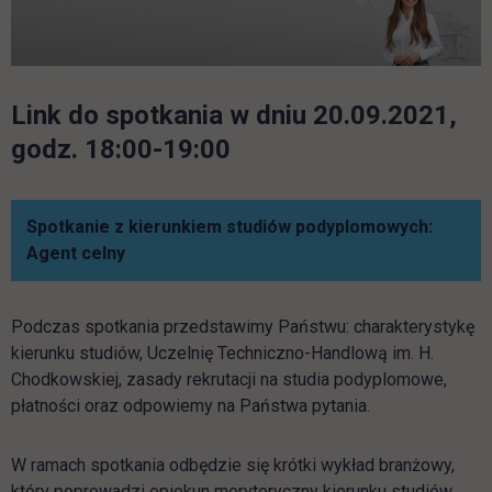
Link do spotkania w dniu 20.09.2021,
godz. 18:00-19:00
Spotkanie z kierunkiem studiów podyplomowych:
link otwiera się w nowej karcie
Agent celny
Podczas spotkania przedstawimy Państwu: charakterystykę
kierunku studiów, Uczelnię Techniczno-Handlową im. H.
Chodkowskiej, zasady rekrutacji na studia podyplomowe,
płatności oraz odpowiemy na Państwa pytania.
W ramach spotkania odbędzie się krótki wykład branżowy,
który poprowadzi opiekun merytoryczny kierunku studiów