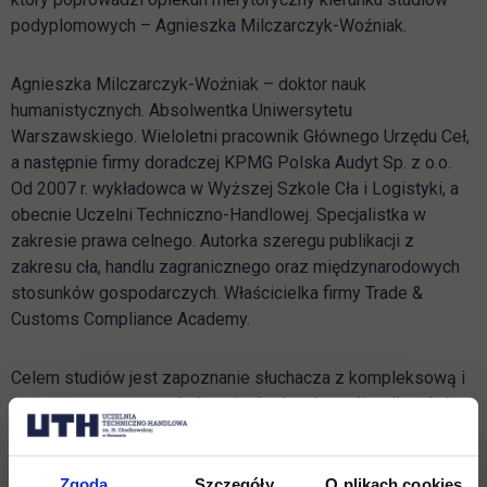
podyplomowych – Agnieszka Milczarczyk-Woźniak.
Agnieszka Milczarczyk-Woźniak – doktor nauk
humanistycznych. Absolwentka Uniwersytetu
Warszawskiego. Wieloletni pracownik Głównego Urzędu Ceł,
a następnie firmy doradczej KPMG Polska Audyt Sp. z o.o.
Od 2007 r. wykładowca w Wyższej Szkole Cła i Logistyki, a
obecnie Uczelni Techniczno-Handlowej. Specjalistka w
zakresie prawa celnego. Autorka szeregu publikacji z
zakresu cła, handlu zagranicznego oraz międzynarodowych
stosunków gospodarczych. Właścicielka firmy Trade &
Customs Compliance Academy.
Celem studiów jest zapoznanie słuchacza z kompleksową i
usystematyzowaną wiedzą niezbędną do realizacji zadań
związanych z obsługą celną podmiotów. Obecnie, z uwagi na
ciągły wzrost obrotów w ramach usług e-commerce, oraz w
związku z wystąpieniem Wielkiej Brytanii z Unii Europejskiej,
Zgoda
Szczegóły
O plikach cookies