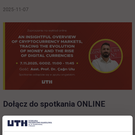
2025-11-07
Dołącz do spotkania ONLINE
An insightful overview of cryptocurrency
markets, tracing the evolution of money and the