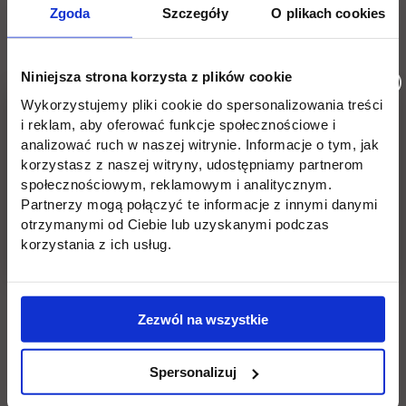
Zgoda
Szczegóły
O plikach cookies
rise of digital currencies - Asst. Prof. Dr. Çağrı
link otwiera się w nowej karcie
ULU
Niniejsza strona korzysta z plików cookie
Wykorzystujemy pliki cookie do spersonalizowania treści
Wróć
i reklam, aby oferować funkcje społecznościowe i
analizować ruch w naszej witrynie. Informacje o tym, jak
Informacje w stopce
Pomiń
Edukacja
Student
korzystasz z naszej witryny, udostępniamy partnerom
społecznościowym, reklamowym i analitycznym.
stopkę
Licencjackie
Wirtualna uczelnia
Partnerzy mogą połączyć te informacje z innymi danymi
otrzymanymi od Ciebie lub uzyskanymi podczas
Inżynierskie
Dziekanat
korzystania z ich usług.
Magisterskie
Biblioteka
Zezwól na wszystkie
Podyplomowe
Stypendia
Płońsk
Opłaty
Spersonalizuj