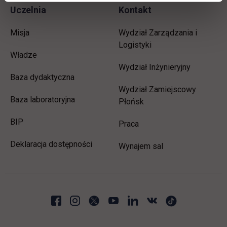
Uczelnia
Kontakt
Misja
Wydział Zarządzania i
Logistyki
Władze
Wydział Inżynieryjny
Baza dydaktyczna
Wydział Zamiejscowy
Baza laboratoryjna
Płońsk
link otwiera się w nowej karcie
BIP
link otwiera się w nowej 
Praca
Deklaracja dostępności
Wynajem sal