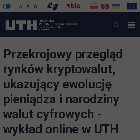
A
A
A
Przekrojowy przegląd
rynków kryptowalut,
ukazujący ewolucję
pieniądza i narodziny
walut cyfrowych -
wykład online w UTH