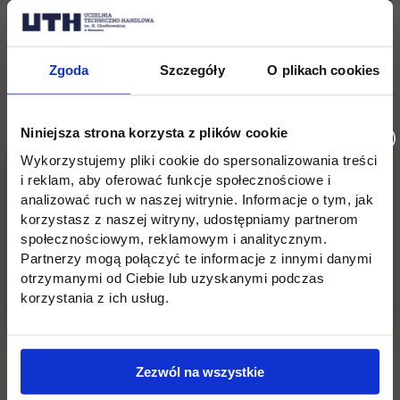
Zgoda
Szczegóły
O plikach cookies
Niniejsza strona korzysta z plików cookie
Zapisy:
Wykorzystujemy pliki cookie do spersonalizowania treści
i reklam, aby oferować funkcje społecznościowe i
analizować ruch w naszej witrynie. Informacje o tym, jak
korzystasz z naszej witryny, udostępniamy partnerom
link otwiera się w nowej karcie
Formularz zgłoszeniowy
społecznościowym, reklamowym i analitycznym.
Partnerzy mogą połączyć te informacje z innymi danymi
otrzymanymi od Ciebie lub uzyskanymi podczas
Wróć
korzystania z ich usług.
Pomiń
Edukacja
Student
Informacje w stopce
stopkę
Licencjackie
Wirtualna uczelnia
Zezwól na wszystkie