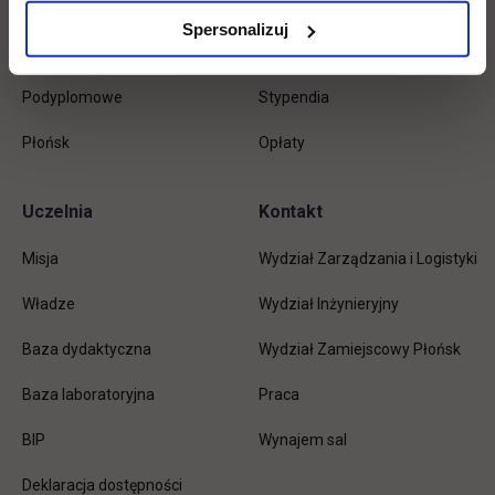
Inżynierskie
Dziekanat
Spersonalizuj
Magisterskie
Biblioteka
Podyplomowe
Stypendia
Płońsk
Opłaty
Uczelnia
Kontakt
Misja
Wydział Zarządzania i Logistyki
Władze
Wydział Inżynieryjny
Baza dydaktyczna
Wydział Zamiejscowy Płońsk
link otwiera się w nowej karc
Baza laboratoryjna
Praca
link otwiera się w nowej karcie
BIP
Wynajem sal
Deklaracja dostępności