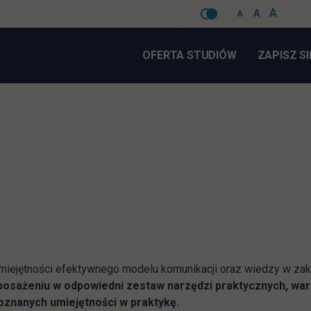
A
A
A
Pomiń
nawigacje
OFERTA STUDIÓW
ZAPISZ SI
iejętności efektywnego modelu komunikacji oraz wiedzy w zakr
osażeniu w odpowiedni zestaw narzędzi praktycznych, war
oznanych umiejętności w praktykę.