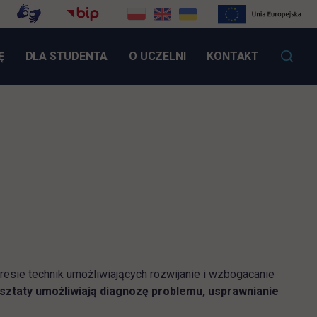
LINK OTWIERA SIĘ W NOWEJ KARCIE
Ę
DLA STUDENTA
O UCZELNI
KONTAKT
esie technik umożliwiających rozwijanie i wzbogacanie
sztaty umożliwiają diagnozę problemu, usprawnianie