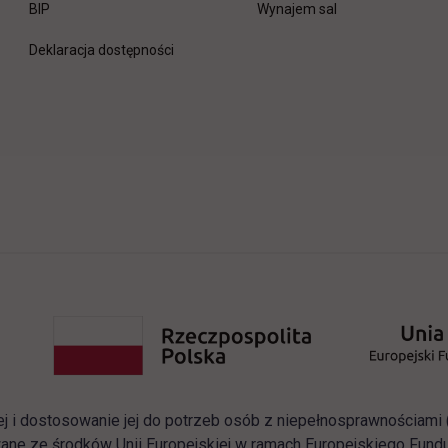
link otwiera się w nowej karcie
BIP
Wynajem sal
Deklaracja dostępności
ej i dostosowanie jej do potrzeb osób z niepełnosprawnościam
ane ze środków Unii Europejskiej w ramach Europejskiego Fun