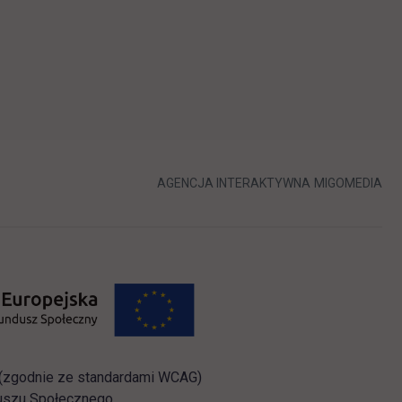
LINK OTWIERA 
LIN
AGENCJA INTERAKTYWNA
MIGOMEDIA
i (zgodnie ze standardami WCAG)
duszu Społecznego.