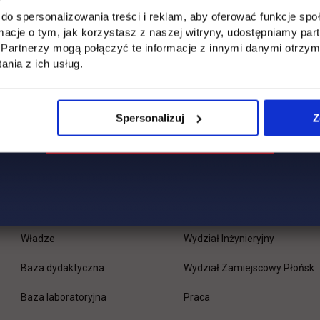
do spersonalizowania treści i reklam, aby oferować funkcje sp
ormacje o tym, jak korzystasz z naszej witryny, udostępniamy p
Partnerzy mogą połączyć te informacje z innymi danymi otrzym
nia z ich usług.
Spersonalizuj
Z
Uczelnia
Kontakt
Misja
Wydział Zarządzania i Logisty
Władze
Wydział Inżynieryjny
Baza dydaktyczna
Wydział Zamiejscowy Płońsk
link otwiera się w nowej 
Baza laboratoryjna
Praca