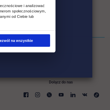
ołecznościowe i analizować
artnerom społecznościowym,
anymi od Ciebie lub
ezwól na wszystkie
ki
karcie