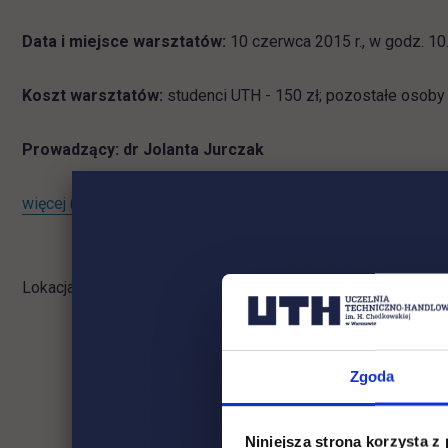
Data i miejsce warsztatów:
10 czerwca 2015 r., w godz. 10
Koszt warsztatów:
studenci UTH - 150 zł; pozostałe osoby 
Prowadzący: dr Jolanta Jurczak
link otwiera się w nowej karcie
więcej
(.docx / 19.9 KiB)
Lokacja: Kampus Jagiellońska
Zgoda
Niniejsza strona korzysta z