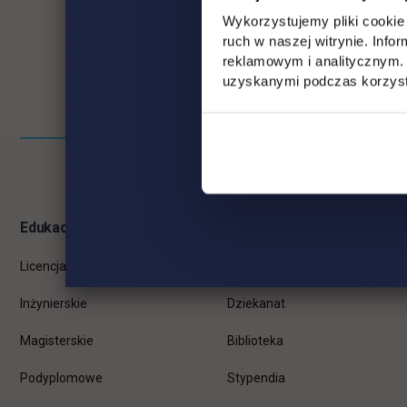
Wykorzystujemy pliki cookie 
ruch w naszej witrynie. Inf
reklamowym i analitycznym. 
uzyskanymi podczas korzysta
Pomiń
Informacje w stopce
stopkę
Edukacja
Student
Licencjackie
Wirtualna uczelnia
Inżynierskie
Dziekanat
Magisterskie
Biblioteka
Podyplomowe
Stypendia