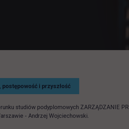
link otwiera się w now
 postępowość i przyszłość
kierunku studiów podyplomowych ZARZĄDZANIE P
arszawie - Andrzej Wojciechowski.