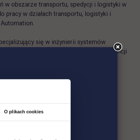
 w obszarze transportu, spedycji i logistyki w
pracy w działach transportu, logistyki i
 Automation.
ecjalizujący się w inżynierii systemów
zakresu logistyki. Uczestnik wielu konferencji
ostępowość i przyszłość”,
O plikach cookies