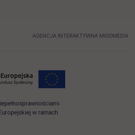
LINK OTWIERA
LI
AGENCJA INTERAKTYWNA
MIGOMEDIA
 niepełnosprawnościami
Europejskiej w ramach