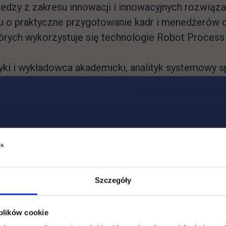
iedzy z zakresu innowacji i innowacyjnych rozwiązań
iu o praktyczne przygotowanie kadr i menedżerów do 
których wykorzystuje się technologie Robot Process
tyki i wykładowca akademicki, analityk systemowy sp
stemów magazynowych. Autor ponad 200 publikacji z 
:00-12:00
o – „Logistyka w „nowych czasach” – wyzwania, p
Szczegóły
 plików cookie