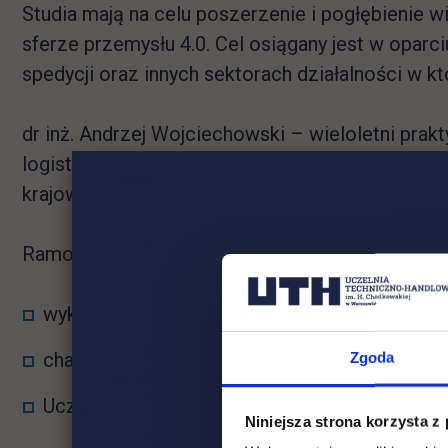
Studia mają na celu poszerzenie i pogłębienie w
sferze przemysłu 4.0. Cel osiągany jest w oparc
spedycji oraz innych sektorach działalności w 
dr inż. Andrzej Wojciechowski – wieloletni prak
logistycznych, specjalista ds. projektowania sy
krajowych i międzynarodowych.
Ramowy program spotkania 03.07.2021 godz. 11
wykład tematyczny Andrzeja Wojciechowskieg
charakterystyka kierunku,
Zgoda
Uczelnia i zasady rekrutacji na kierunek,
Niniejsza strona korzysta z