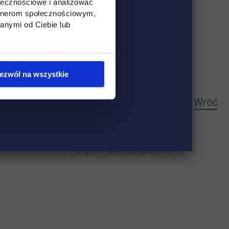
ołecznościowe i analizować
artnerom społecznościowym,
 nowej karcie
anymi od Ciebie lub
ezwól na wszystkie
Wróć