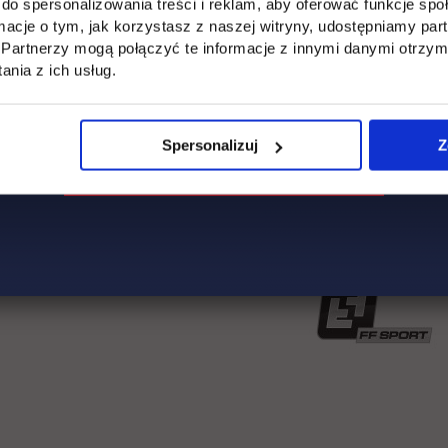
do spersonalizowania treści i reklam, aby oferować funkcje sp
ormacje o tym, jak korzystasz z naszej witryny, udostępniamy p
link otwiera się w
http://bit.ly/ZarzadzanieLogistyka
Partnerzy mogą połączyć te informacje z innymi danymi otrzym
nia z ich usług.
Spersonalizuj
Z