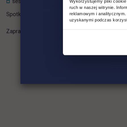
sesja pytań i odpowiedzi
Wykorzystujemy pliki cookie 
ruch w naszej witrynie. Inf
Spotkanie odbędzie się przy użyciu MS Teams:
reklamowym i analitycznym. 
uzyskanymi podczas korzysta
Zapraszamy i do zobaczenia ONLINE!