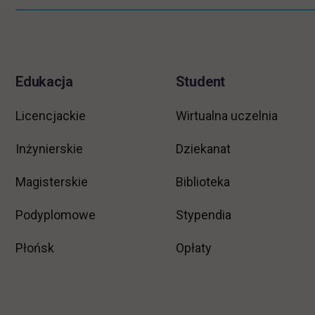
Pomiń
Informacje w stopce
stopkę
Edukacja
Student
Licencjackie
Wirtualna uczelnia
Inżynierskie
Dziekanat
Magisterskie
Biblioteka
Podyplomowe
Stypendia
Płońsk
Opłaty