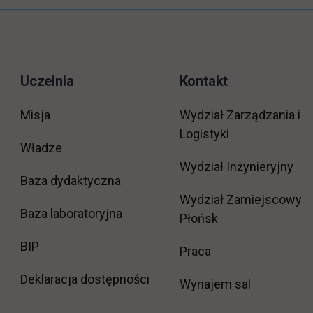
Uczelnia
Kontakt
Misja
Wydział Zarządzania i
Logistyki
Władze
Wydział Inżynieryjny
Baza dydaktyczna
Wydział Zamiejscowy
Baza laboratoryjna
Płońsk
link otwiera się w nowej karcie
BIP
link otwiera się w
Praca
Deklaracja dostępności
Wynajem sal