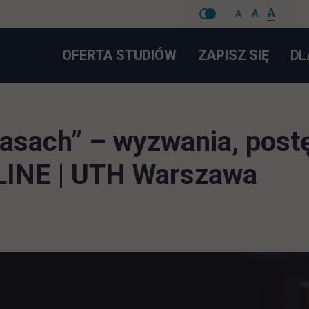
A
A
A
Pomiń
LINK 
OFERTA STUDIÓW
ZAPISZ SIĘ
DL
nawigacje
asach” – wyzwania, post
LINE | UTH Warszawa