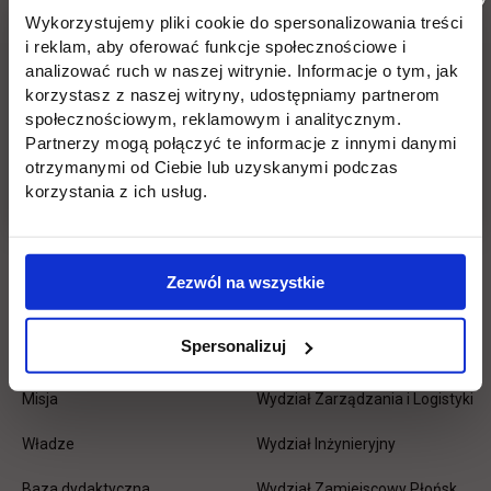
Wykorzystujemy pliki cookie do spersonalizowania treści
i reklam, aby oferować funkcje społecznościowe i
Pomiń
Edukacja
Student
Informacje w stopce
analizować ruch w naszej witrynie. Informacje o tym, jak
stopkę
korzystasz z naszej witryny, udostępniamy partnerom
Licencjackie
Wirtualna uczelnia
społecznościowym, reklamowym i analitycznym.
Partnerzy mogą połączyć te informacje z innymi danymi
Inżynierskie
Dziekanat
otrzymanymi od Ciebie lub uzyskanymi podczas
korzystania z ich usług.
Magisterskie
Biblioteka
Podyplomowe
Stypendia
Zezwól na wszystkie
Płońsk
Opłaty
Spersonalizuj
Uczelnia
Kontakt
Misja
Wydział Zarządzania i Logistyki
Władze
Wydział Inżynieryjny
Baza dydaktyczna
Wydział Zamiejscowy Płońsk