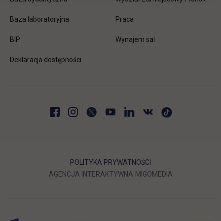
link otwiera się w nowej karc
Baza laboratoryjna
Praca
link otwiera się w nowej karcie
BIP
Wynajem sal
Deklaracja dostępności
POLITYKA PRYWATNOŚCI
LINK OTWIERA SIĘ W NOWEJ
LINK OTWIERA 
AGENCJA INTERAKTYWNA
MIGOMEDIA