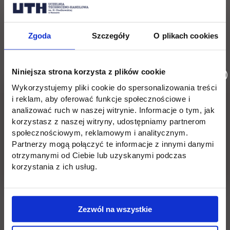
Zgoda
Szczegóły
O plikach cookies
Wróć
Niniejsza strona korzysta z plików cookie
Wykorzystujemy pliki cookie do spersonalizowania treści
i reklam, aby oferować funkcje społecznościowe i
Pomiń
Edukacja
Student
Informacje w stopce
analizować ruch w naszej witrynie. Informacje o tym, jak
stopkę
korzystasz z naszej witryny, udostępniamy partnerom
Licencjackie
Wirtualna uczelnia
społecznościowym, reklamowym i analitycznym.
Partnerzy mogą połączyć te informacje z innymi danymi
Inżynierskie
Dziekanat
otrzymanymi od Ciebie lub uzyskanymi podczas
korzystania z ich usług.
Magisterskie
Biblioteka
Podyplomowe
Stypendia
Zezwól na wszystkie
Płońsk
Opłaty