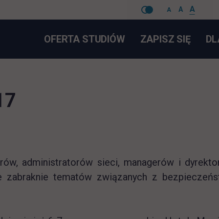
A
A
A
Pomiń
LINK 
OFERTA STUDIÓW
ZAPISZ SIĘ
DL
nawigacje
17
erów, administratorów sieci, managerów i dyrekt
ie zabraknie tematów związanych z bezpieczeń