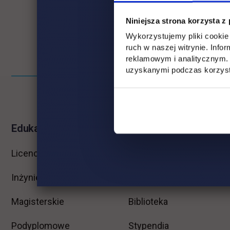
Niniejsza strona korzysta z
Wykorzystujemy pliki cookie 
ruch w naszej witrynie. Inf
reklamowym i analitycznym. 
uzyskanymi podczas korzysta
Pomiń
Informacje w stopce
stopkę
Edukacja
Student
Licencjackie
Wirtualna uczelnia
Inżynierskie
Dziekanat
Magisterskie
Biblioteka
Podyplomowe
Stypendia