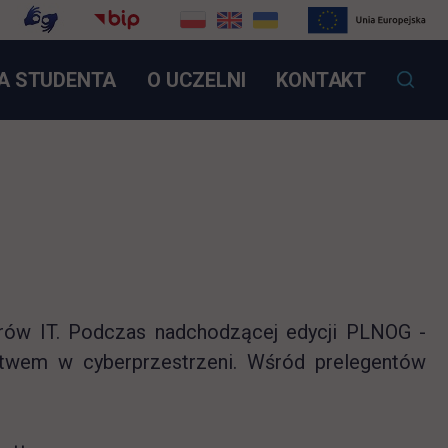
OTWIERA SIĘ W NOWEJ KARCIE
A STUDENTA
O UCZELNI
KONTAKT
orów IT. Podczas nadchodzącej edycji PLNOG -
stwem w cyberprzestrzeni. Wśród prelegentów