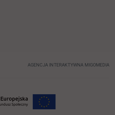
 nowej karcie
LINK OTWIERA
LI
AGENCJA INTERAKTYWNA
MIGOMEDIA