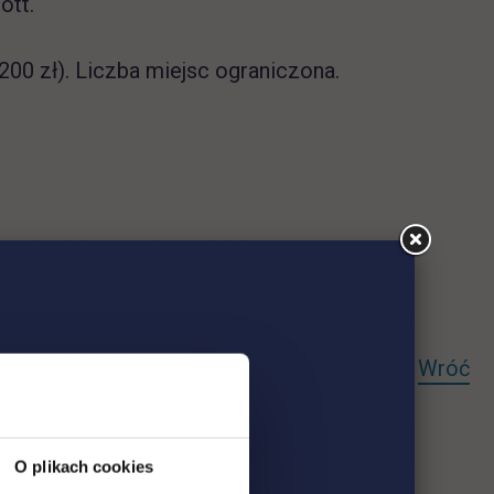
ott.
00 zł). Liczba miejsc ograniczona.
Wróć
O plikach cookies