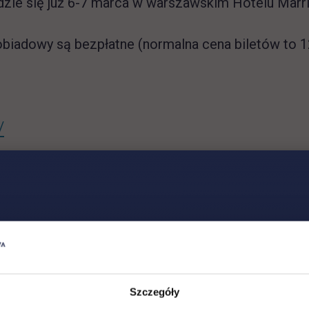
dzie się już 6-7 marca w warszawskim Hotelu Marri
obiadowy są bezpłatne (normalna cena biletów to 12
link otwiera się w nowej karcie
/
5/79 00-697 Warszawa
Szczegóły