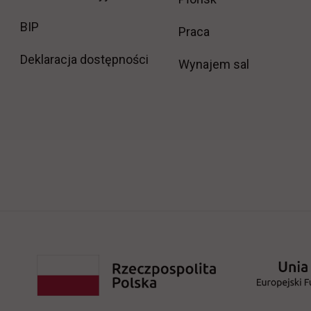
link otwiera się w nowej karcie
BIP
link otwiera się w
Praca
Deklaracja dostępności
Wynajem sal