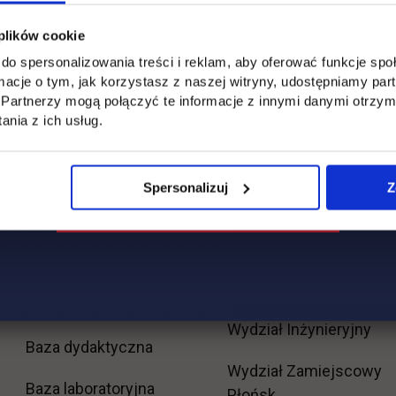
 plików cookie
do spersonalizowania treści i reklam, aby oferować funkcje sp
ormacje o tym, jak korzystasz z naszej witryny, udostępniamy p
Partnerzy mogą połączyć te informacje z innymi danymi otrzym
nia z ich usług.
Spersonalizuj
Z
Uczelnia
Kontakt
Misja
Wydział Zarządzania i
Logistyki
Władze
Wydział Inżynieryjny
Baza dydaktyczna
Wydział Zamiejscowy
Baza laboratoryjna
Płońsk