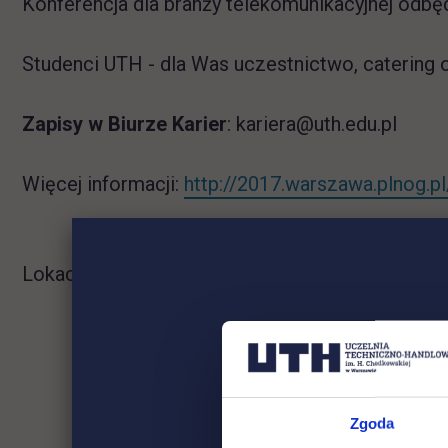
Konferencja dla branży telekomunikacyjnej odbę
Studenci UTH - dla Was uczestnictwo, catering 
Zapisy w Biurze Karier
: kariera@uth.edu.pl
Więcej informacji:
http://2017.warszawa.plnog.pl
Lokacja: Hotel Marriott, Aleje Jerozolimskie 6
Zgoda