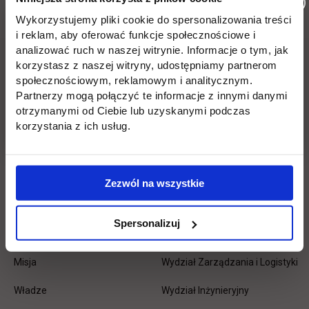
Wróć
Wykorzystujemy pliki cookie do spersonalizowania treści
i reklam, aby oferować funkcje społecznościowe i
Pomiń
Edukacja
Student
Informacje w stopce
analizować ruch w naszej witrynie. Informacje o tym, jak
stopkę
korzystasz z naszej witryny, udostępniamy partnerom
Licencjackie
Wirtualna uczelnia
społecznościowym, reklamowym i analitycznym.
Partnerzy mogą połączyć te informacje z innymi danymi
Inżynierskie
Dziekanat
otrzymanymi od Ciebie lub uzyskanymi podczas
korzystania z ich usług.
Magisterskie
Biblioteka
Podyplomowe
Stypendia
Zezwól na wszystkie
Płońsk
Opłaty
Spersonalizuj
Uczelnia
Kontakt
Misja
Wydział Zarządzania i Logistyki
Władze
Wydział Inżynieryjny