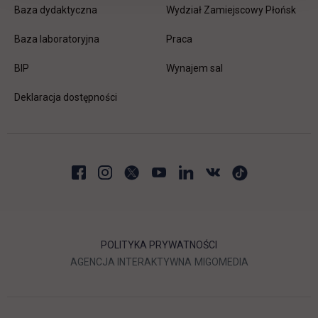
Baza dydaktyczna
Wydział Zamiejscowy Płońsk
link otwiera się w nowej karc
Baza laboratoryjna
Praca
link otwiera się w nowej karcie
BIP
Wynajem sal
Deklaracja dostępności
POLITYKA PRYWATNOŚCI
LINK OTWIERA SIĘ W NOWEJ
LINK OTWIERA 
AGENCJA INTERAKTYWNA
MIGOMEDIA