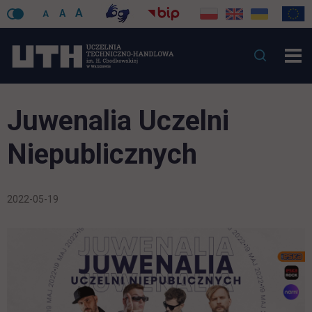
A
A
A
Juwenalia Uczelni
Niepublicznych
2022-05-19