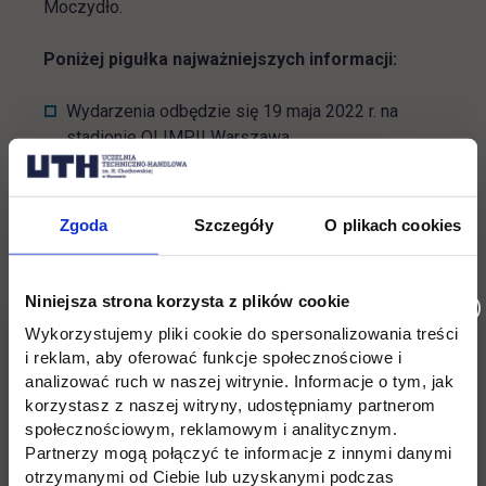
Moczydło.
Poniżej pigułka najważniejszych informacji:
Wydarzenia odbędzie się 19 maja 2022 r. na
stadionie OLIMPII Warszawa
Otwarcie bramek godz. 15:00
Line-up: O.S.T.R., Ørganek, Wac Toja, Mrozu
Zgoda
Szczegóły
O plikach cookies
Bilety:
20 zł - Studencki
- przed wejściem trzeba
okazać ważną legitymację studencką,
30 zł -
Niniejsza strona korzysta z plików cookie
Reszta świata
Wykorzystujemy pliki cookie do spersonalizowania treści
i reklam, aby oferować funkcje społecznościowe i
Do zobaczenia!
analizować ruch w naszej witrynie. Informacje o tym, jak
korzystasz z naszej witryny, udostępniamy partnerom
społecznościowym, reklamowym i analitycznym.
Partnerzy mogą połączyć te informacje z innymi danymi
otrzymanymi od Ciebie lub uzyskanymi podczas