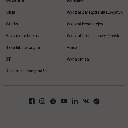
Uczelnia
Kontakt
Misja
Wydział Zarządzania i Logistyki
Władze
Wydział Inżynieryjny
Baza dydaktyczna
Wydział Zamiejscowy Płońsk
link otwiera się w nowej karc
Baza laboratoryjna
Praca
link otwiera się w nowej karcie
BIP
Wynajem sal
Deklaracja dostępności