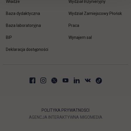
Władze
Wydział Inżynieryjny
Baza dydaktyczna
Wydział Zamiejscowy Płońsk
link otwiera się w nowej karc
Baza laboratoryjna
Praca
link otwiera się w nowej karcie
BIP
Wynajem sal
Deklaracja dostępności
POLITYKA PRYWATNOŚCI
LINK OTWIERA SIĘ W NOWEJ
LINK OTWIERA 
AGENCJA INTERAKTYWNA
MIGOMEDIA