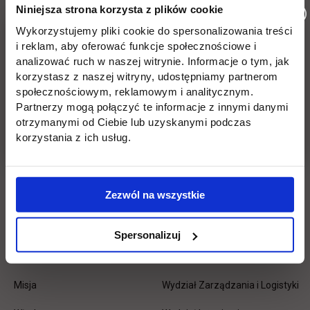
Niniejsza strona korzysta z plików cookie
Wróć
Wykorzystujemy pliki cookie do spersonalizowania treści
i reklam, aby oferować funkcje społecznościowe i
analizować ruch w naszej witrynie. Informacje o tym, jak
Pomiń
Edukacja
Student
Informacje w stopce
korzystasz z naszej witryny, udostępniamy partnerom
stopkę
społecznościowym, reklamowym i analitycznym.
Licencjackie
Wirtualna uczelnia
Partnerzy mogą połączyć te informacje z innymi danymi
otrzymanymi od Ciebie lub uzyskanymi podczas
Inżynierskie
Dziekanat
korzystania z ich usług.
Magisterskie
Biblioteka
Podyplomowe
Stypendia
Zezwól na wszystkie
Płońsk
Opłaty
Spersonalizuj
Uczelnia
Kontakt
Misja
Wydział Zarządzania i Logistyki