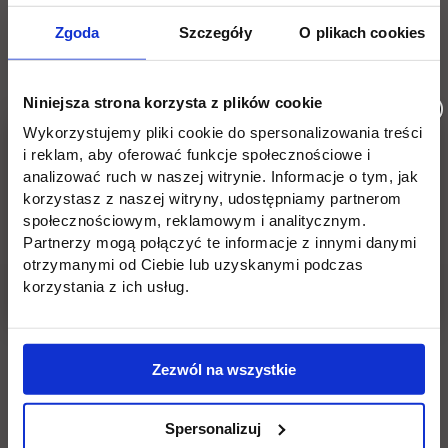
Zgoda
Szczegóły
O plikach cookies
Niniejsza strona korzysta z plików cookie
Wykorzystujemy pliki cookie do spersonalizowania treści
i reklam, aby oferować funkcje społecznościowe i
analizować ruch w naszej witrynie. Informacje o tym, jak
korzystasz z naszej witryny, udostępniamy partnerom
społecznościowym, reklamowym i analitycznym.
Wróć
Partnerzy mogą połączyć te informacje z innymi danymi
otrzymanymi od Ciebie lub uzyskanymi podczas
Pomiń
Edukacja
Student
Informacje w stopce
korzystania z ich usług.
stopkę
Licencjackie
Wirtualna uczelnia
Inżynierskie
Dziekanat
Zezwól na wszystkie
Magisterskie
Biblioteka
Spersonalizuj
Podyplomowe
Stypendia