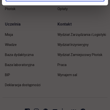
Płońsk
Opłaty
Uczelnia
Kontakt
Misja
Wydział Zarządzania i Logistyki
Władze
Wydział Inżynieryjny
Baza dydaktyczna
Wydział Zamiejscowy Płońsk
link otwiera się w nowej karc
Baza laboratoryjna
Praca
link otwiera się w nowej karcie
BIP
Wynajem sal
Deklaracja dostępności