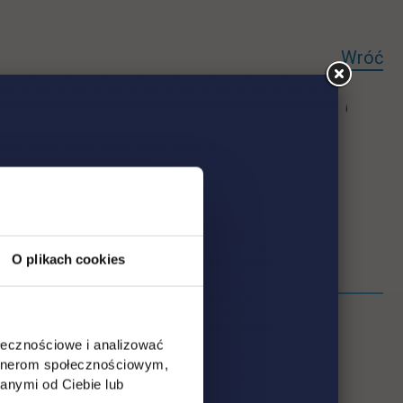
Wróć
O plikach cookies
ołecznościowe i analizować
artnerom społecznościowym,
anymi od Ciebie lub