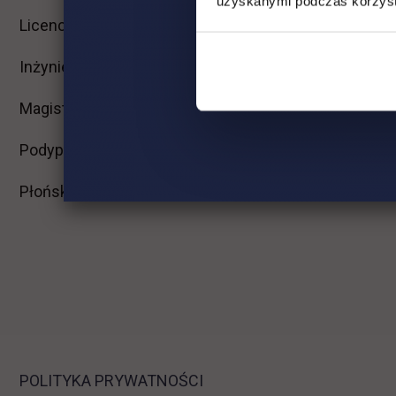
uzyskanymi podczas korzysta
Licencjackie
Wirtualna uczelnia
Inżynierskie
Dziekanat
Magisterskie
Biblioteka
Podyplomowe
Stypendia
Płońsk
Opłaty
POLITYKA PRYWATNOŚCI