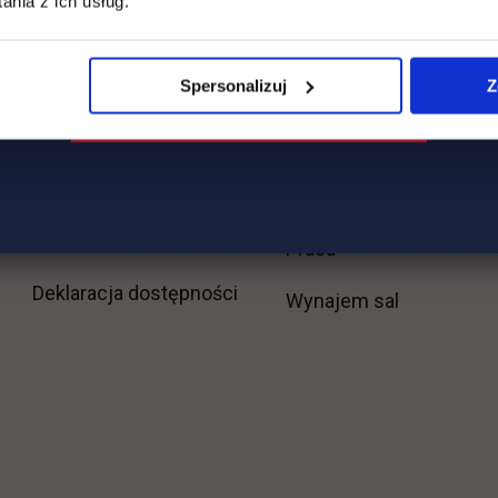
nia z ich usług.
Misja
Wydział Zarządzania i
Logistyki
Władze
Spersonalizuj
Z
Wydział Inżynieryjny
Baza dydaktyczna
Wydział Zamiejscowy
Baza laboratoryjna
Płońsk
link otwiera się w nowej karcie
BIP
link otwiera się w
Praca
Deklaracja dostępności
Wynajem sal