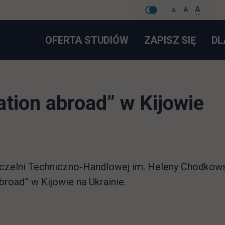
A
A
A
Pomiń
LINK 
OFERTA STUDIÓW
ZAPISZ SIĘ
DL
nawigacje
ation abroad” w Kijowie
czelni Techniczno-Handlowej im. Heleny Chodkowski
broad” w Kijowie na Ukrainie.