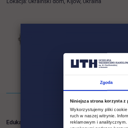
Lokacja: Ukraiński dom, Kijów, Ukraina
Zgoda
Pomiń
Informacje w stopce
Niniejsza strona korzysta z
stopkę
Wykorzystujemy pliki cookie 
ruch w naszej witrynie. Inf
Edukacja
Student
reklamowym i analitycznym. 