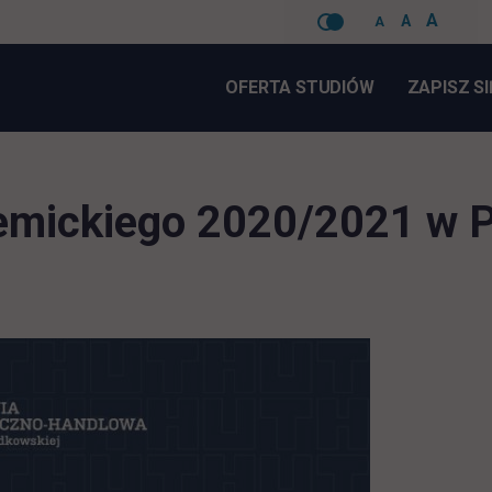
A
A
A
Pomiń
nawigacje
OFERTA STUDIÓW
ZAPISZ SI
emickiego 2020/2021 w 