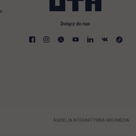
ki
karcie
LINK OTWIERA 
LIN
AGENCJA INTERAKTYWNA
MIGOMEDIA