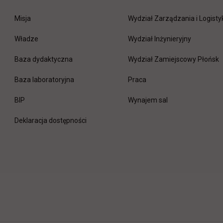
Misja
Wydział Zarządzania i Logisty
Władze
Wydział Inżynieryjny
Baza dydaktyczna
Wydział Zamiejscowy Płońsk
link otwiera się w nowej 
Baza laboratoryjna
Praca
link otwiera się w nowej karcie
BIP
Wynajem sal
Deklaracja dostępności