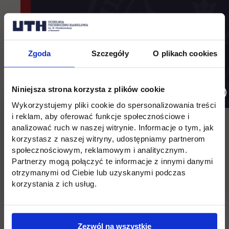
Zgoda
Szczegóły
O plikach cookies
Niniejsza strona korzysta z plików cookie
Wykorzystujemy pliki cookie do spersonalizowania treści
i reklam, aby oferować funkcje społecznościowe i
analizować ruch w naszej witrynie. Informacje o tym, jak
korzystasz z naszej witryny, udostępniamy partnerom
społecznościowym, reklamowym i analitycznym.
Lokacja: Aula C przy ul. Sienkiewicza 8 w Płońsku
Partnerzy mogą połączyć te informacje z innymi danymi
otrzymanymi od Ciebie lub uzyskanymi podczas
korzystania z ich usług.
Wróć
Pomiń
Edukacja
Student
Informacje w stopce
Zezwól na wszystkie
stopkę