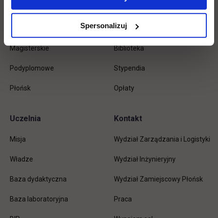
Licencjackie
Wirtualna uczelnia
Spersonalizuj
Inżynierskie
Dziekanat
Magisterskie
Biblioteka
Podyplomowe
Stypendia
Płońsk
Opłaty
Uczelnia
Kontakt
Misja
Wydział Zarządzania i Logistyki
Władze
Wydział Inżynieryjny
Baza dydaktyczna
Wydział Zamiejscowy Płońsk
link otwiera się w nowej karc
Baza laboratoryjna
Praca