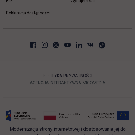
link otwiera się w nowej karcie
BIP
Wynajem sal
Deklaracja dostępności
POLITYKA PRYWATNOŚCI
LINK OTWIERA SIĘ W NOWEJ
LINK OTWIERA 
AGENCJA INTERAKTYWNA
MIGOMEDIA
Modernizacja strony internetowej i dostosowanie jej do