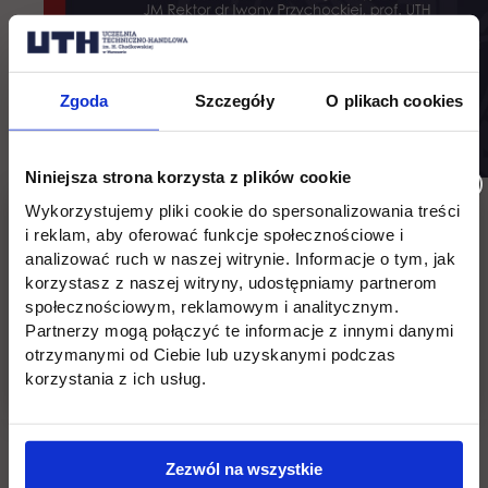
Zgoda
Szczegóły
O plikach cookies
Niniejsza strona korzysta z plików cookie
Wykorzystujemy pliki cookie do spersonalizowania treści
i reklam, aby oferować funkcje społecznościowe i
analizować ruch w naszej witrynie. Informacje o tym, jak
korzystasz z naszej witryny, udostępniamy partnerom
Lokacja: Aula imienia profesora Józefa Jury przy ul.
społecznościowym, reklamowym i analitycznym.
Jagiellońskiej 82D w Warszawie
Partnerzy mogą połączyć te informacje z innymi danymi
otrzymanymi od Ciebie lub uzyskanymi podczas
Wróć
korzystania z ich usług.
Pomiń
Edukacja
Student
Informacje w stopce
stopkę
Zezwól na wszystkie
Licencjackie
Wirtualna uczelnia