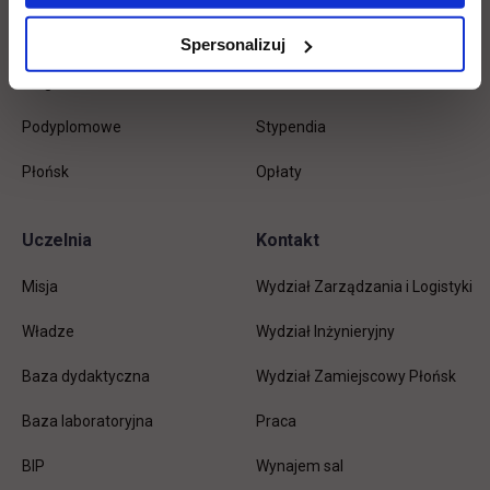
Inżynierskie
Dziekanat
Spersonalizuj
Magisterskie
Biblioteka
Podyplomowe
Stypendia
Płońsk
Opłaty
Uczelnia
Kontakt
Misja
Wydział Zarządzania i Logistyki
Władze
Wydział Inżynieryjny
Baza dydaktyczna
Wydział Zamiejscowy Płońsk
link otwiera się w nowej karc
Baza laboratoryjna
Praca
link otwiera się w nowej karcie
BIP
Wynajem sal