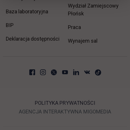
Wydział Zamiejscowy
Baza laboratoryjna
Płońsk
link otwiera się w nowej karcie
BIP
link otwiera się w no
Praca
Deklaracja dostępności
Wynajem sal
POLITYKA PRYWATNOŚCI
LINK OTWIERA SIĘ 
LINK O
AGENCJA INTERAKTYWNA
MIGOMEDIA