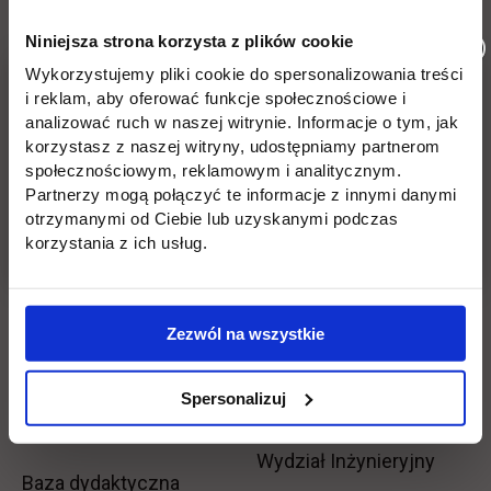
stopkę
Niniejsza strona korzysta z plików cookie
Licencjackie
Wirtualna uczelnia
Wykorzystujemy pliki cookie do spersonalizowania treści
Inżynierskie
Dziekanat
i reklam, aby oferować funkcje społecznościowe i
analizować ruch w naszej witrynie. Informacje o tym, jak
korzystasz z naszej witryny, udostępniamy partnerom
Magisterskie
Biblioteka
społecznościowym, reklamowym i analitycznym.
Partnerzy mogą połączyć te informacje z innymi danymi
Podyplomowe
Stypendia
otrzymanymi od Ciebie lub uzyskanymi podczas
korzystania z ich usług.
Płońsk
Opłaty
Uczelnia
Kontakt
Zezwól na wszystkie
Misja
Wydział Zarządzania i
Spersonalizuj
Logistyki
Władze
Wydział Inżynieryjny
Baza dydaktyczna