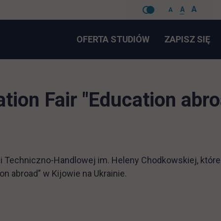
A
A
A
Pomiń
LI
OFERTA STUDIÓW
ZAPISZ SIĘ
nawigacje
ation Fair "Education abr
 Techniczno-Handlowej im. Heleny Chodkowskiej, które o
on abroad” w Kijowie na Ukrainie.
 w nowej karcie