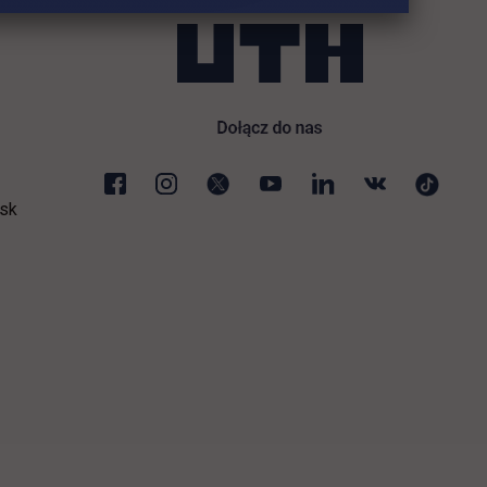
sk
ej karcie