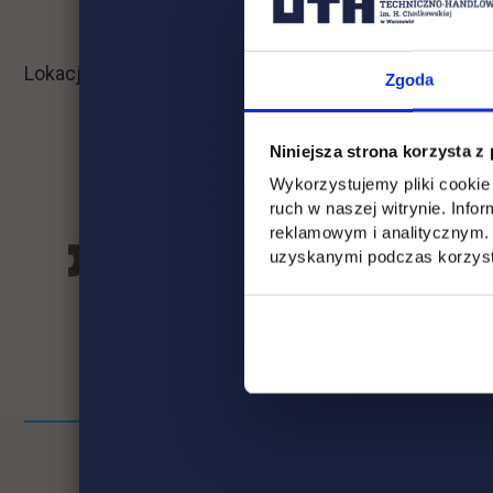
Lokacja: Ukraiński Dom, Kijów, Ukraina
Zgoda
Niniejsza strona korzysta z
Wykorzystujemy pliki cookie 
ruch w naszej witrynie. Inf
reklamowym i analitycznym. 
uzyskanymi podczas korzysta
Informacje w stopce
Pomiń
stopkę