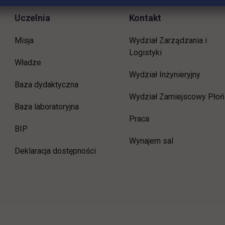
Uczelnia
Kontakt
Misja
Wydział Zarządzania i
Logistyki
Władze
Wydział Inżynieryjny
Baza dydaktyczna
Wydział Zamiejscowy Płoń
Baza laboratoryjna
link otwiera się w now
Praca
link otwiera się w nowej karcie
BIP
Wynajem sal
Deklaracja dostępności