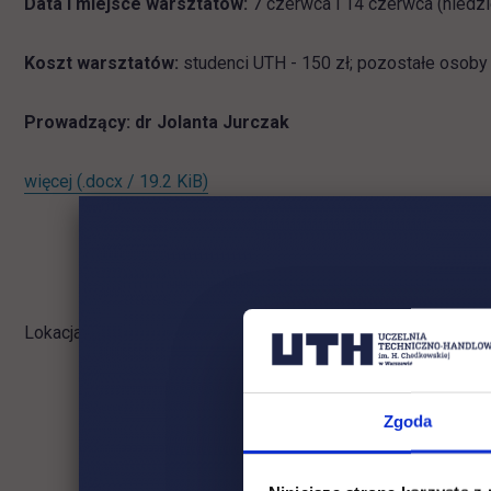
Data i miejsce warsztatów:
7 czerwca i 14 czerwca (niedzi
Koszt warsztatów:
studenci UTH - 150 zł; pozostałe osoby 
Prowadzący: dr Jolanta Jurczak
link otwiera się w nowej karcie
więcej
(.docx / 19.2 KiB)
Lokacja: Kampus Jerozolimskie
Zgoda