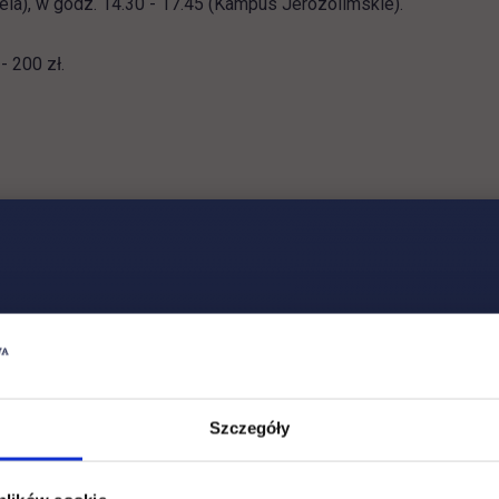
ela), w godz. 14.30 - 17.45 (Kampus Jerozolimskie).
- 200 zł.
Szczegóły