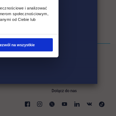
ołecznościowe i analizować
artnerom społecznościowym,
anymi od Ciebie lub
ezwól na wszystkie
ki
karcie