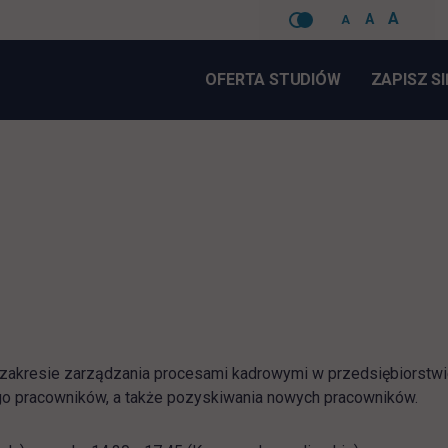
A
A
A
Pomiń
nawigacje
OFERTA STUDIÓW
ZAPISZ SI
 zakresie zarządzania procesami kadrowymi w przedsiębiorstwi
go pracowników, a także pozyskiwania nowych pracowników.