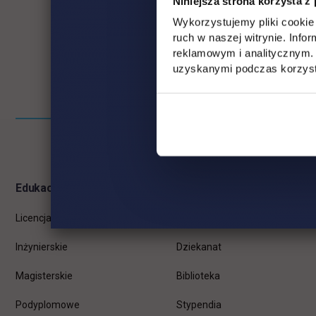
Niniejsza strona korzysta z
Wykorzystujemy pliki cookie 
ruch w naszej witrynie. Inf
reklamowym i analitycznym. 
uzyskanymi podczas korzysta
Pomiń
Informacje w stopce
stopkę
Edukacja
Student
Licencjackie
Wirtualna uczelnia
Inżynierskie
Dziekanat
Magisterskie
Biblioteka
Podyplomowe
Stypendia