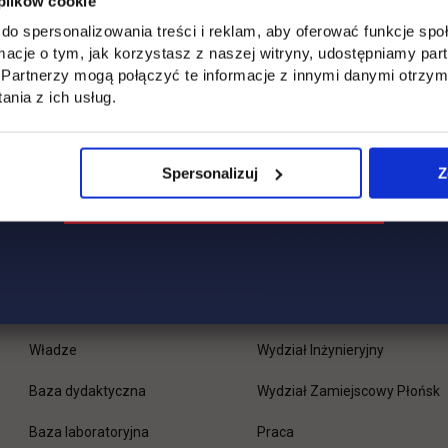
 plików cookie
do spersonalizowania treści i reklam, aby oferować funkcje sp
ormacje o tym, jak korzystasz z naszej witryny, udostępniamy p
Partnerzy mogą połączyć te informacje z innymi danymi otrzym
nia z ich usług.
Spersonalizuj
Z
Uczelnia
Kontakt
Misja
Wydział Zarządzania i Logisty
Władze
Wydział Inżynieryjny
Baza dydaktyczna
Wydział Zamiejscowy Płońsk
link otwiera się w nowej 
Baza laboratoryjna
Praca