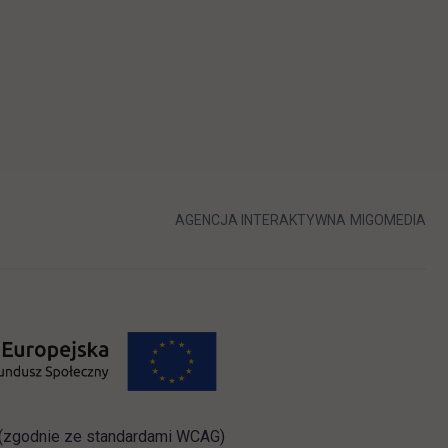
LINK OTWIERA 
LIN
AGENCJA INTERAKTYWNA
MIGOMEDIA
i (zgodnie ze standardami WCAG)