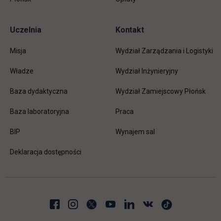
Uczelnia
Kontakt
Misja
Wydział Zarządzania i Logistyki
Władze
Wydział Inżynieryjny
Baza dydaktyczna
Wydział Zamiejscowy Płońsk
link otwiera się w nowej karc
Baza laboratoryjna
Praca
link otwiera się w nowej karcie
BIP
Wynajem sal
Deklaracja dostępności