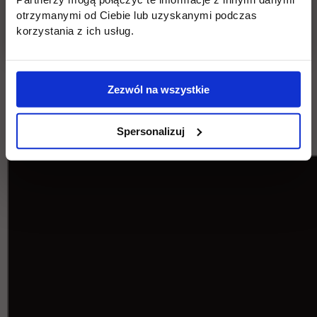
otrzymanymi od Ciebie lub uzyskanymi podczas
e-mail:
rekrutacja@uth.edu.pl
korzystania z ich usług.
tel.
22 262 88 88
Zezwól na wszystkie
Relacja z Dnia Otwartego WZIL 2022
Spersonalizuj