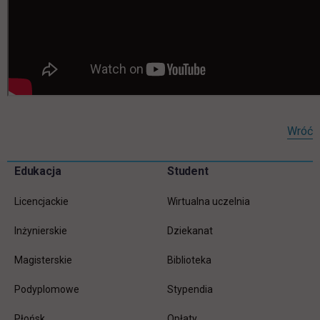
Wróć
Pomiń
Edukacja
Student
Informacje w stopce
stopkę
Licencjackie
Wirtualna uczelnia
Inżynierskie
Dziekanat
Magisterskie
Biblioteka
Podyplomowe
Stypendia
Płońsk
Opłaty