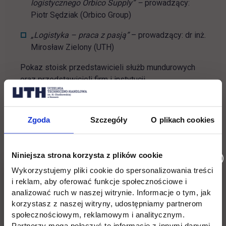
logistycznego Orbico Supply” –
prowadzący:
Piotr Sędziak (Orbico Group)
„Logistyka – praca z pasją”
– prowadzący: dr inż.
Mirosław Zielony (UTH)
Pokaz stoisk przedstawicieli służb mundurowych
oraz przedstawicieli firm i instytucji
Zgoda
Szczegóły
O plikach cookies
Zapraszamy wszystkich kandydatów na studia!
Niniejsza strona korzysta z plików cookie
Do zobaczenia!
Wykorzystujemy pliki cookie do spersonalizowania treści
i reklam, aby oferować funkcje społecznościowe i
analizować ruch w naszej witrynie. Informacje o tym, jak
korzystasz z naszej witryny, udostępniamy partnerom
Więcej informacji:
społecznościowym, reklamowym i analitycznym.
Partnerzy mogą połączyć te informacje z innymi danymi