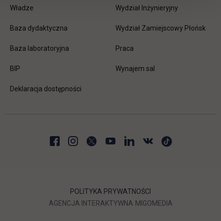
Władze
Wydział Inżynieryjny
Baza dydaktyczna
Wydział Zamiejscowy Płońsk
link otwiera się w nowej karc
Baza laboratoryjna
Praca
link otwiera się w nowej karcie
BIP
Wynajem sal
Deklaracja dostępności
POLITYKA PRYWATNOŚCI
LINK OTWIERA SIĘ W NOWEJ
LINK OTWIERA 
AGENCJA INTERAKTYWNA
MIGOMEDIA