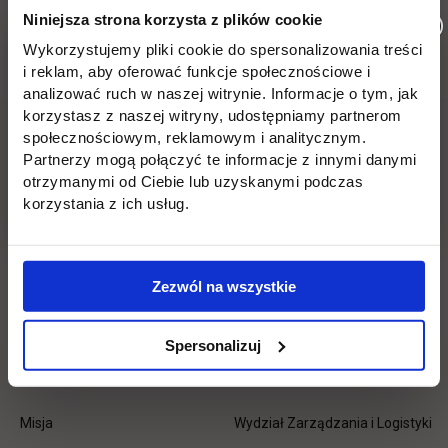
Niniejsza strona korzysta z plików cookie
Wykorzystujemy pliki cookie do spersonalizowania treści
Wróć
i reklam, aby oferować funkcje społecznościowe i
analizować ruch w naszej witrynie. Informacje o tym, jak
Pomiń
Edukacja
Student
Informacje w stopce
korzystasz z naszej witryny, udostępniamy partnerom
stopkę
społecznościowym, reklamowym i analitycznym.
Licencjackie
Wirtualna uczelnia
Partnerzy mogą połączyć te informacje z innymi danymi
otrzymanymi od Ciebie lub uzyskanymi podczas
Inżynierskie
Dziekanat
korzystania z ich usług.
Magisterskie
Biblioteka
Podyplomowe
Stypendia
Zezwól na wszystkie
Płońsk
Opłaty
Spersonalizuj
Uczelnia
Kontakt
Misja
Wydział Zarządzania i Logistyki