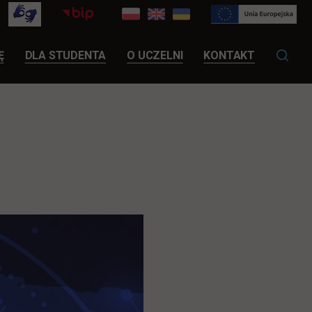
LINK OTWIERA SIĘ W NOWEJ KARCIE
Ę
DLA STUDENTA
O UCZELNI
KONTAKT