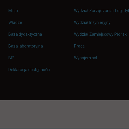
Misja
Wydział Zarządzania i Logisty
Władze
Wydział Inżynieryjny
Baza dydaktyczna
Wydział Zamiejscowy Płońsk
link otwiera się w nowej 
Baza laboratoryjna
Praca
link otwiera się w nowej karcie
BIP
Wynajem sal
Deklaracja dostępności