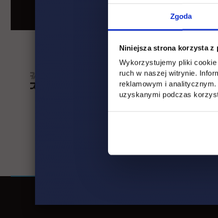
Zgoda
Niniejsza strona korzysta z
Wykorzystujemy pliki cookie 
ruch w naszej witrynie. Inf
reklamowym i analitycznym. 
uzyskanymi podczas korzysta
Pomiń
Informacje w stopce
stopkę