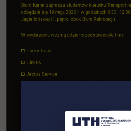
Biuro Karier zaprasza studentów kierunku Transport na
odbędzie się 19 maja 2026 r. w godzinach 9:30–12:00
Jagiellońskiej (1. piętro, obok Biura Rekrutacji).
W wydarzeniu wezmą udział przedstawiciele firm:
Lucky Track
Linktis
Arctos Service
Bemo Motors
To doskonała okazja do poznania potencjalnych prac
informacji o rynku pracy oraz nawiązania pierwszyc