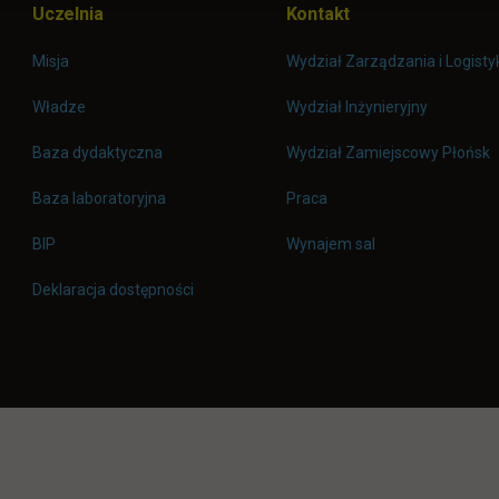
Uczelnia
Kontakt
Misja
Wydział Zarządzania i Logisty
Władze
Wydział Inżynieryjny
Baza dydaktyczna
Wydział Zamiejscowy Płońsk
link otwiera się w nowej 
Baza laboratoryjna
Praca
link otwiera się w nowej karcie
BIP
Wynajem sal
Deklaracja dostępności