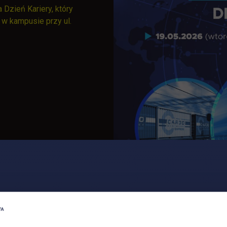
 Dzień Kariery, który
 w kampusie przy ul.
odawców, zdobycia
h kontaktów zawodowych.