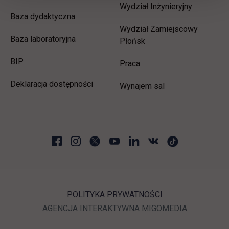
Wydział Inżynieryjny
Baza dydaktyczna
Wydział Zamiejscowy
Baza laboratoryjna
Płońsk
link otwiera się w nowej karcie
BIP
link otwiera się w nowej 
Praca
Deklaracja dostępności
Wynajem sal
POLITYKA PRYWATNOŚCI
LINK OTWIERA SIĘ W N
LINK OTWI
AGENCJA INTERAKTYWNA
MIGOMEDIA