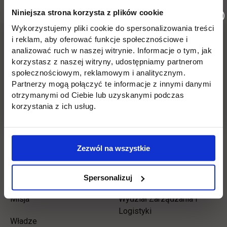
Wróć
Niniejsza strona korzysta z plików cookie
Wykorzystujemy pliki cookie do spersonalizowania treści
Informacje w stopce
Pomiń
Edukacja
Student
i reklam, aby oferować funkcje społecznościowe i
stopkę
analizować ruch w naszej witrynie. Informacje o tym, jak
Licencjackie
Wirtualna uczelnia
korzystasz z naszej witryny, udostępniamy partnerom
społecznościowym, reklamowym i analitycznym.
Inżynierskie
Dziekanat
Partnerzy mogą połączyć te informacje z innymi danymi
otrzymanymi od Ciebie lub uzyskanymi podczas
Magisterskie
Biblioteka
korzystania z ich usług.
Podyplomowe
Stypendia
Płońsk
Opłaty
Zezwól na wszystkie
Uczelnia
Kontakt
Spersonalizuj
Misja
Wydział Zarządzania i
Logistyki
Władze