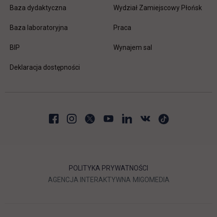
Baza dydaktyczna
Wydział Zamiejscowy Płońsk
link otwiera się w nowej karc
Baza laboratoryjna
Praca
link otwiera się w nowej karcie
BIP
Wynajem sal
Deklaracja dostępności
POLITYKA PRYWATNOŚCI
LINK OTWIERA SIĘ W NOWEJ
LINK OTWIERA 
AGENCJA INTERAKTYWNA
MIGOMEDIA