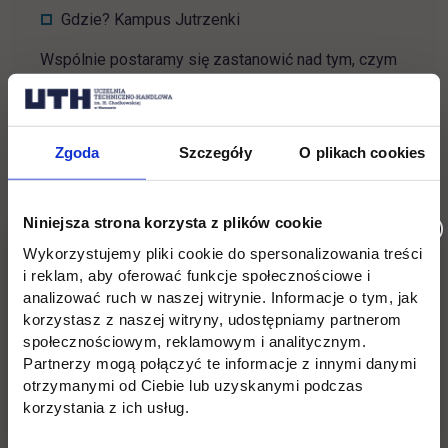
Gdzie? Kampus Jutrzenki
Wspólnie postaramy się zastanowić nad tym, czym
dla nas jest Europa. Oczywiście kojarzy się nam ze
swobodą podróżowania, walutą EURO i organami
Unii Europejskiej. Ale Europa to także…
Zgoda
Szczegóły
O plikach cookies
festiwal smaków różnych krajów
Niniejsza strona korzysta z plików cookie
fascynujące miejsca, które koniecznie trzeba
odwiedzić
Wykorzystujemy pliki cookie do spersonalizowania treści
i reklam, aby oferować funkcje społecznościowe i
możliwość poznania nowych kultur i języków
analizować ruch w naszej witrynie. Informacje o tym, jak
korzystasz z naszej witryny, udostępniamy partnerom
Do zobaczenia 8 maja2024 r.
społecznościowym, reklamowym i analitycznym.
Partnerzy mogą połączyć te informacje z innymi danymi
Będzie smacznie, kolorowo i konkursowo!
otrzymanymi od Ciebie lub uzyskanymi podczas
korzystania z ich usług.