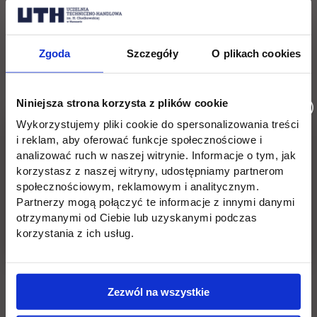
Zgoda
Szczegóły
O plikach cookies
Lokacja: Kampus Jagiellońska
Wróć
Niniejsza strona korzysta z plików cookie
Wykorzystujemy pliki cookie do spersonalizowania treści
i reklam, aby oferować funkcje społecznościowe i
Pomiń
Edukacja
Student
Informacje w stopce
analizować ruch w naszej witrynie. Informacje o tym, jak
stopkę
korzystasz z naszej witryny, udostępniamy partnerom
Licencjackie
Wirtualna uczelnia
społecznościowym, reklamowym i analitycznym.
Partnerzy mogą połączyć te informacje z innymi danymi
Inżynierskie
Dziekanat
otrzymanymi od Ciebie lub uzyskanymi podczas
korzystania z ich usług.
Magisterskie
Biblioteka
Podyplomowe
Stypendia
Zezwól na wszystkie
Płońsk
Opłaty