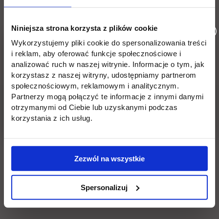
Niniejsza strona korzysta z plików cookie
Lokacja: Targi Kielce
Wykorzystujemy pliki cookie do spersonalizowania treści
i reklam, aby oferować funkcje społecznościowe i
Wróć
analizować ruch w naszej witrynie. Informacje o tym, jak
korzystasz z naszej witryny, udostępniamy partnerom
społecznościowym, reklamowym i analitycznym.
Pomiń
Edukacja
Student
Informacje w stopce
Partnerzy mogą połączyć te informacje z innymi danymi
stopkę
otrzymanymi od Ciebie lub uzyskanymi podczas
Licencjackie
Wirtualna uczelnia
korzystania z ich usług.
Inżynierskie
Dziekanat
Magisterskie
Biblioteka
Zezwól na wszystkie
Podyplomowe
Stypendia
Spersonalizuj
Płońsk
Opłaty