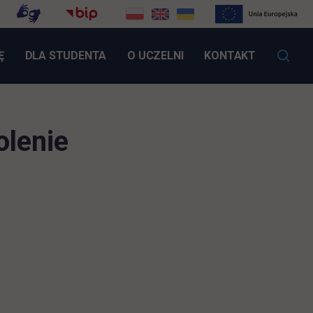
LINK OTWIERA SIĘ W NOWEJ KARCIE
Ę
DLA STUDENTA
O UCZELNI
KONTAKT
olenie