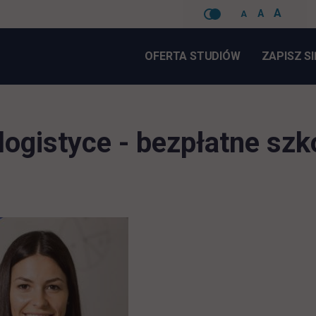
A
A
A
Pomiń
nawigacje
OFERTA STUDIÓW
ZAPISZ SI
ogistyce - bezpłatne szk