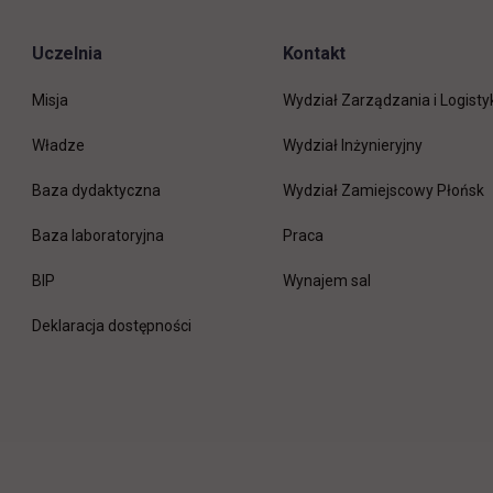
Uczelnia
Kontakt
Misja
Wydział Zarządzania i Logisty
Władze
Wydział Inżynieryjny
Baza dydaktyczna
Wydział Zamiejscowy Płońsk
link otwiera się w nowej 
Baza laboratoryjna
Praca
link otwiera się w nowej karcie
BIP
Wynajem sal
Deklaracja dostępności