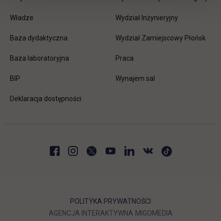
Władze
Wydział Inżynieryjny
Baza dydaktyczna
Wydział Zamiejscowy Płońsk
link otwiera się w nowej karc
Baza laboratoryjna
Praca
link otwiera się w nowej karcie
BIP
Wynajem sal
Deklaracja dostępności
POLITYKA PRYWATNOŚCI
LINK OTWIERA SIĘ W NOWEJ
LINK OTWIERA 
AGENCJA INTERAKTYWNA
MIGOMEDIA