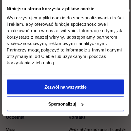
Niniejsza strona korzysta z plików cookie
Wykorzystujemy pliki cookie do spersonalizowania treści
Wróć
i reklam, aby oferować funkcje społecznościowe i
analizować ruch w naszej witrynie. Informacje o tym, jak
korzystasz z naszej witryny, udostępniamy partnerom
Pomiń
Edukacja
Student
Informacje w stopce
społecznościowym, reklamowym i analitycznym.
stopkę
Partnerzy mogą połączyć te informacje z innymi danymi
Licencjackie
Wirtualna uczelnia
otrzymanymi od Ciebie lub uzyskanymi podczas
korzystania z ich usług.
Inżynierskie
Dziekanat
Magisterskie
Biblioteka
Zezwól na wszystkie
Podyplomowe
Stypendia
Płońsk
Opłaty
Spersonalizuj
Uczelnia
Kontakt
Misja
Wydział Zarządzania i Logistyki