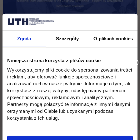
Zgoda
Szczegóły
O plikach cookies
Lokacja: Kampus Jagiellońska, sala 113
Niniejsza strona korzysta z plików cookie
Wykorzystujemy pliki cookie do spersonalizowania treści
Wróć
i reklam, aby oferować funkcje społecznościowe i
analizować ruch w naszej witrynie. Informacje o tym, jak
korzystasz z naszej witryny, udostępniamy partnerom
Pomiń
Edukacja
Student
Informacje w stopce
społecznościowym, reklamowym i analitycznym.
stopkę
Partnerzy mogą połączyć te informacje z innymi danymi
Licencjackie
Wirtualna uczelnia
otrzymanymi od Ciebie lub uzyskanymi podczas
korzystania z ich usług.
Inżynierskie
Dziekanat
Magisterskie
Biblioteka