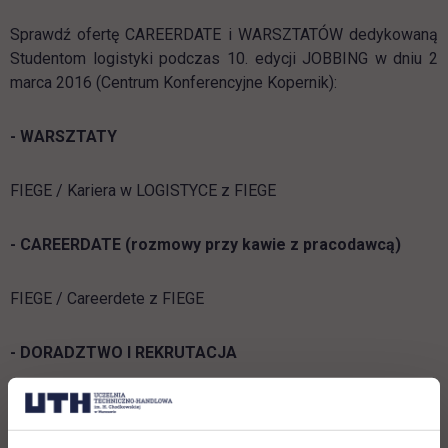
Sprawdź ofertę CAREERDATE i WARSZTATÓW dedykowaną
Studentom logistyki podczas 10. edycji JOBBING w dniu 2
marca 2016 (Centrum Konferencyjne Kopernik):
- WARSZTATY
FIEGE / Kariera w LOGISTYCE z FIEGE
- CAREERDATE
(rozmowy przy kawie z pracodawcą)
FIEGE / Careerdete z FIEGE
- DORADZTWO I REKRUTACJA
Wybierz specjalistę