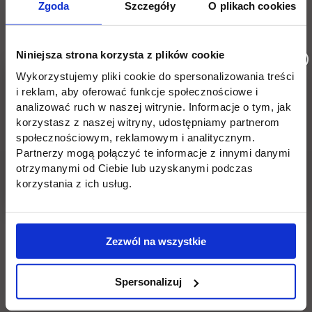
Zgoda
Szczegóły
O plikach cookies
JOBBING –
ZAREJESTRUJ
SIĘ JUŻ DZIŚ!
Niniejsza strona korzysta z plików cookie
Lokacja: Centrum Konferencyjne Centrum Nauki Kopernik, ul.
Wykorzystujemy pliki cookie do spersonalizowania treści
Wybrzeże Kościuszkowskie 20, Warszawa
i reklam, aby oferować funkcje społecznościowe i
analizować ruch w naszej witrynie. Informacje o tym, jak
Wróć
korzystasz z naszej witryny, udostępniamy partnerom
społecznościowym, reklamowym i analitycznym.
Partnerzy mogą połączyć te informacje z innymi danymi
Pomiń
Edukacja
Student
Informacje w stopce
otrzymanymi od Ciebie lub uzyskanymi podczas
stopkę
korzystania z ich usług.
Licencjackie
Wirtualna uczelnia
Inżynierskie
Dziekanat
Zezwól na wszystkie
Magisterskie
Biblioteka
Podyplomowe
Stypendia
Spersonalizuj
Płońsk
Opłaty