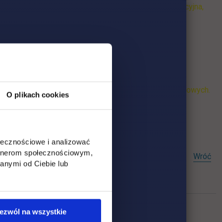
podyplomowych, nie będzie pobierana opłata rekrutacyjna,
I semestr studiów lub za ostatnią ratę płatności
ać w Centrum Studiów Podyplomowych UTH,
 go składać przed rozpoczęciem zajęć na studiach
chaczy przyjętych na jeden kierunek studiów podyplomowych.
O plikach cookies
 Kanclerz UTH (lub osoba przez niego upoważniona),
ołecznościowe i analizować
artnerom społecznościowym,
Wróć
anymi od Ciebie lub
ezwól na wszystkie