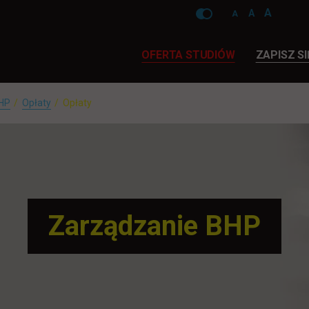
A
A
A
Pomiń
nawigacje
OFERTA STUDIÓW
ZAPISZ SI
BHP
Opłaty
Opłaty
Zarządzanie BHP