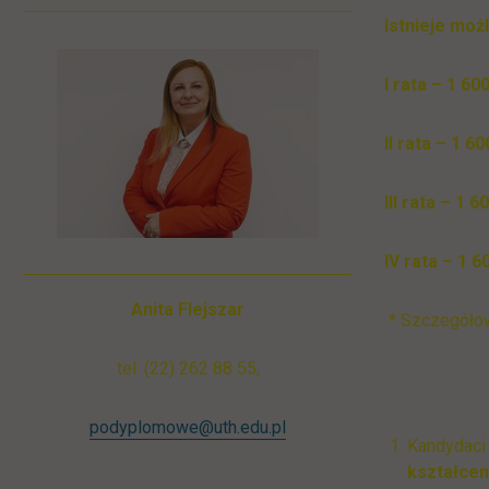
Istnieje moż
I rata – 1 6
II rata – 1 
III rata – 1
IV rata – 1 
Anita Flejszar
* Szczegółow
tel. (22) 262 88 55,
podyplomowe@uth.edu.pl
Kandydaci
kształcen