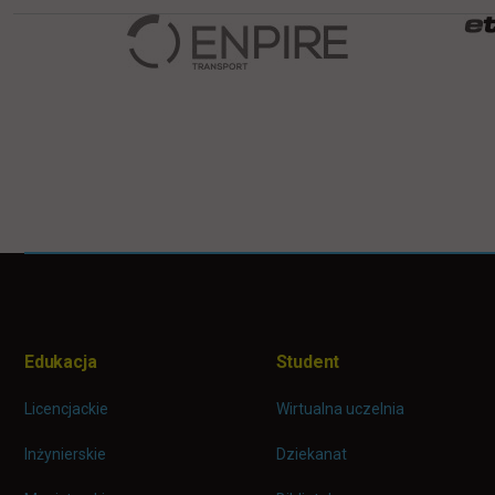
Pomiń
Informacje w stopce
stopkę
Edukacja
Student
Licencjackie
Wirtualna uczelnia
Inżynierskie
Dziekanat