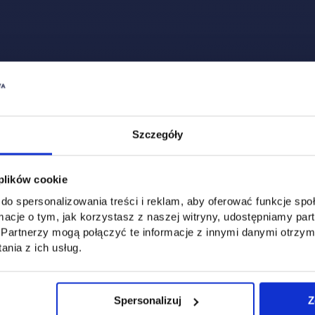
dyplomowych, w przypadku kontynuacji nauki w UTH na studiach 
m UTH, może przysługiwać dodatkowa bonifikata w czesnym za I
 Szczegółowe informacje o warunkach bonifikaty można uzysk
 przyznawane są na pisemny wniosek zainteresowanego i należy
owych,
chaczy otrzymujących bonifikaty nie może przekroczyć 15% słu
Szczegóły
sprawie bonifikat w opłatach za studia podyplomowe podejmuje
nie łączą się.
 plików cookie
do spersonalizowania treści i reklam, aby oferować funkcje sp
ormacje o tym, jak korzystasz z naszej witryny, udostępniamy p
Partnerzy mogą połączyć te informacje z innymi danymi otrzym
nia z ich usług.
Spersonalizuj
Z
Social & media UTH