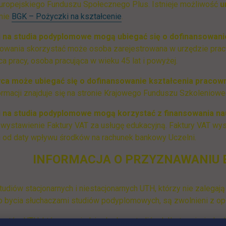
uropejskiego Funduszu Społecznego Plus. Istnieje możliwość
u
onie
BGK – Pożyczki na kształcenie
.
 na studia podyplomowe mogą ubiegać się o dofinansowani
owania skorzystać może osoba zarejestrowana w urzędzie pracy
a pracy, osoba pracująca w wieku 45 lat i powyżej.
a może ubiegać się o dofinansowanie kształcenia pracow
ormacji znajduje się na stronie Krajowego Funduszu Szkoleniowe
 na studia podyplomowe mogą korzystać z finansowania na
wystawienie Faktury VAT za usługę edukacyjną. Faktury VAT wy
i od daty wpływu środków na rachunek bankowy Uczelni.
INFORMACJA O PRZYZNAWANIU 
tudiów stacjonarnych i niestacjonarnych UTH, którzy nie zalegaj
 bycia słuchaczami studiów podyplomowych, są zwolnieni z opła
ntów UTH, którzy posiadają dyplom studiów I, II stopnia, jedno