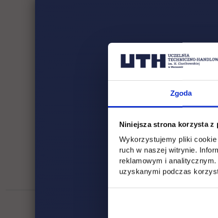
studiów po
Absolwento
czesnego.
Bonifikaty
podyplom
Liczba słu
Zgoda
Decyzję w 
Bonifikaty 
Niniejsza strona korzysta z
Wykorzystujemy pliki cookie 
ruch w naszej witrynie. Inf
reklamowym i analitycznym. 
uzyskanymi podczas korzysta