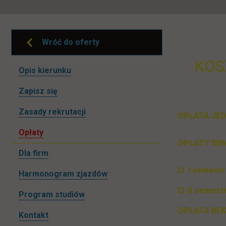
Wróć do oferty
KOS
Pomiń
Opis kierunku
nawigacje
link otwiera się w nowej karcie
Zapisz się
Zasady rekrutacji
OPŁATA JED
Opłaty
OPŁATY SE
Dla firm
I semestr
Harmonogram zjazdów
II semest
Program studiów
OPŁATA REK
Kontakt