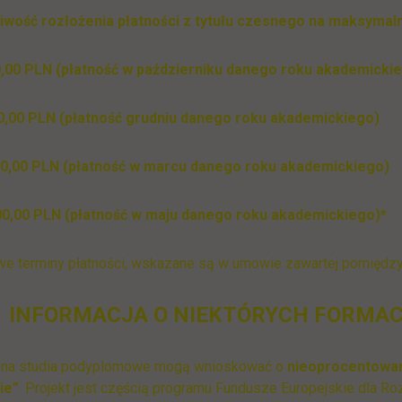
liwość rozłożenia płatności z tytułu czesnego na maksymal
00,00 PLN (płatność w październiku danego roku akademicki
600,00 PLN (płatność grudniu danego roku akademickiego)
 600,00 PLN (płatność w marcu danego roku akademickiego)
600,00 PLN (płatność w maju danego roku akademickiego)*
e terminy płatności, wskazane są w umowie zawartej pomiędzy
INFORMACJA O NIEKTÓRYCH FORMAC
 na studia podyplomowe mogą wnioskować o
nieoprocentowan
ie”
. Projekt jest częścią programu Fundusze Europejskie dla