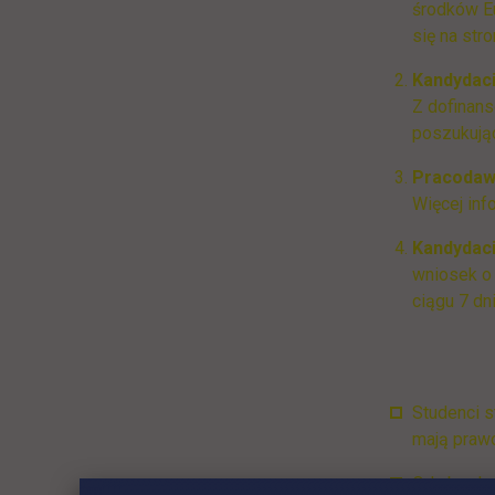
środków E
się na str
Kandydaci
Z dofinans
poszukując
Pracodawc
Więcej inf
Kandydaci
wniosek o 
ciągu 7 dn
Studenci s
mają prawo
Od absolwe