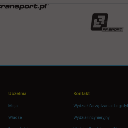
Uczelnia
Kontakt
Misja
Wydział Zarządzania i Logisty
Władze
Wydział Inżynieryjny