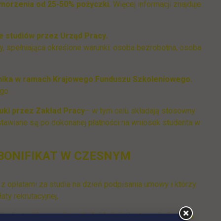
morzenia od 25-50% pożyczki.
Więcej informacji znajduje
e studiów przez Urząd Pracy.
, spełniająca określone warunki: osoba bezrobotna, osoba
nika w ramach Krajowego Funduszu Szkoleniowego.
go.
uki przez Zakład Pracy
– w tym celu składają stosowny
stawiane są po dokonanej płatności na wniosek studenta w
BONIFIKAT W CZESNYM
ą z opłatami za studia na dzień podpisania umowy i którzy
ty rekrutacyjnej,
litych studiów magisterskich lub świadectwo ukończenia