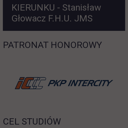
KIERUNKU - Stanisław
Głowacz F.H.U. JMS
PATRONAT HONOROWY
li
CEL STUDIÓW