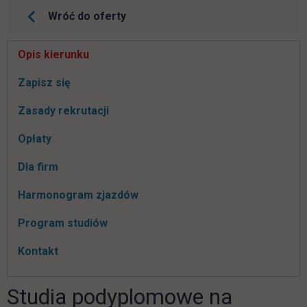
Wróć do oferty
Pomiń
Opis kierunku
nawigacje
link otwiera się w nowej karcie
Zapisz się
Zasady rekrutacji
Opłaty
Dla firm
Harmonogram zjazdów
Program studiów
Kontakt
Studia podyplomowe na