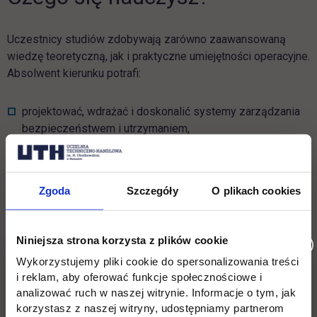
Uczestnicy studiów zdobywają zarówno zaawansowaną
wiedzę teoretyczną, jak i praktyczne umiejętności operacyjne.
Absolwent kierunku potrafi:
projektować, wdrażać i doskonalić systemy zarządzania
bezpieczeństwem i utrzymaniem,
przeprowadzać analizy ryzyka oraz ocenę skutków zmian
organizacyjnych i technicznych,
Zgoda
Szczegóły
O plikach cookies
przygotowywać dokumentację systemową zgodną z
wymogami prawa krajowego i europejskiego,
Niniejsza strona korzysta z plików cookie
organizować i prowadzić audyty bezpieczeństwa,
Wykorzystujemy pliki cookie do spersonalizowania treści
zarządzać kompetencjami personelu wykonującego
i reklam, aby oferować funkcje społecznościowe i
czynności krytyczne dla bezpieczeństwa,
analizować ruch w naszej witrynie. Informacje o tym, jak
korzystasz z naszej witryny, udostępniamy partnerom