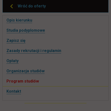
Wróć do oferty
Pomiń
Opis kierunku
nawigacje
Studia podyplomowe
link otwiera się w nowej karcie
Zapisz się
Zasady rekrutacji i regulamin
Opłaty
Organizacja studiów
Program studiów
Kontakt