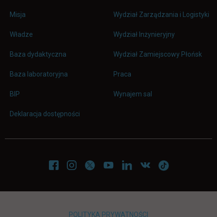
Misja
Wydział Zarządzania i Logistyki
Władze
Wydział Inżynieryjny
Baza dydaktyczna
Wydział Zamiejscowy Płońsk
link otwiera się w nowej karc
Baza laboratoryjna
Praca
link otwiera się w nowej karcie
BIP
Wynajem sal
Deklaracja dostępności
POLITYKA PRYWATNOŚCI