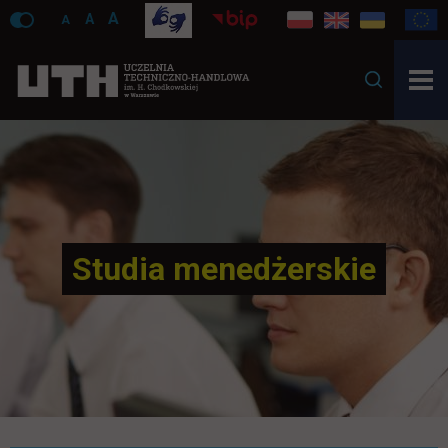
A
A
A
Studia menedżerskie