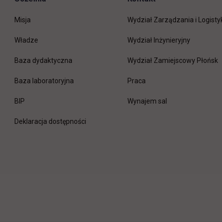
Misja
Wydział Zarządzania i Logisty
Władze
Wydział Inżynieryjny
Baza dydaktyczna
Wydział Zamiejscowy Płońsk
link otwiera się w nowej 
Baza laboratoryjna
Praca
link otwiera się w nowej karcie
BIP
Wynajem sal
Deklaracja dostępności