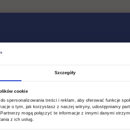
Social & media UTH
Zobacz, co u nas słychać
All
Filter network
:
Szczegóły
 plików cookie
do spersonalizowania treści i reklam, aby oferować funkcje sp
ormacje o tym, jak korzystasz z naszej witryny, udostępniamy p
Partnerzy mogą połączyć te informacje z innymi danymi otrzym
nia z ich usług.