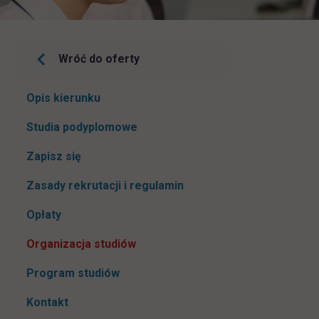
Wróć do oferty
Pomiń
Opis kierunku
nawigacje
Studia podyplomowe
link otwiera się w nowej karcie
Zapisz się
Zasady rekrutacji i regulamin
Opłaty
Organizacja studiów
Program studiów
Kontakt