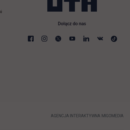
ki
karcie
LINK OTWIERA 
LIN
AGENCJA INTERAKTYWNA
MIGOMEDIA