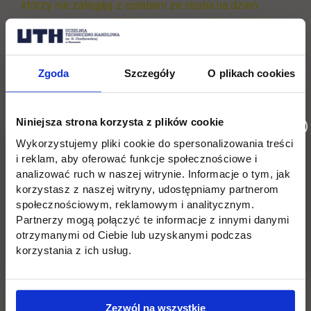
którzy nie zalegają z opłatami za studia na dzień
podpisania umowy i którzy mają prawo bycia słuchaczami
studiów podyplomowych, są zwolnieni z opłaty
rekrutacyjnej,
Zgoda
Szczegóły
O plikach cookies
Od absolwentów UTH, którzy posiadają dyplom studiów I,
II stopnia, jednolitych studiów magisterskich lub
świadectwo ukończenia studiów podyplomowych, w
Niniejsza strona korzysta z plików cookie
przypadku kontynuacji nauki w UTH na studiach
Wykorzystujemy pliki cookie do spersonalizowania treści
podyplomowych, nie będzie pobierana opłata rekrutacyjna,
i reklam, aby oferować funkcje społecznościowe i
analizować ruch w naszej witrynie. Informacje o tym, jak
Absolwentom UTH, może przysługiwać dodatkowa
korzystasz z naszej witryny, udostępniamy partnerom
bonifikata w czesnym za II semestr studiów lub za
społecznościowym, reklamowym i analitycznym.
ostatnią ratę płatności czesnego. Szczegółowe
Partnerzy mogą połączyć te informacje z innymi danymi
informacje o warunkach bonifikaty można uzyskać w
otrzymanymi od Ciebie lub uzyskanymi podczas
Centrum Studiów Podyplomowych UTH,
korzystania z ich usług.
Bonifikaty przyznawane są na pisemny wniosek
zainteresowanego i należy go składać przed
rozpoczęciem zajęć na studiach podyplomowych,
Zezwól na wszystkie