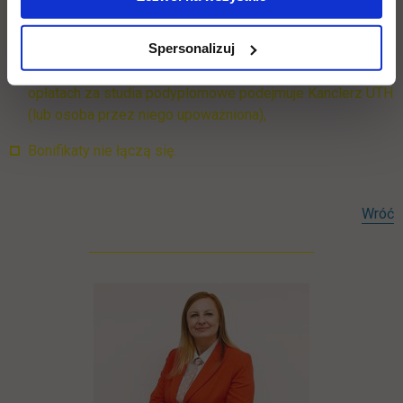
Liczba słuchaczy otrzymujących bonifikaty nie może
Spersonalizuj
przekroczyć 15% słuchaczy przyjętych na jeden kierunek
studiów podyplomowych. Decyzję w sprawie bonifikat w
opłatach za studia podyplomowe podejmuje Kanclerz UTH
(lub osoba przez niego upoważniona),
Bonifikaty nie łączą się.
Wróć