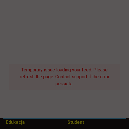
Temporary issue loading your feed. Please
refresh the page. Contact support if the error
persists.
Pomiń
Edukacja
Student
Informacje w stopce