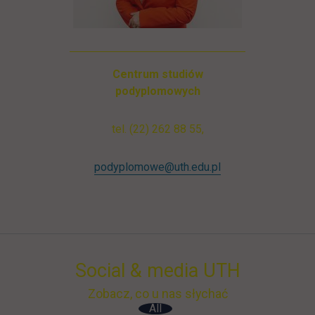
Centrum studiów
podyplomowych
tel. (22) 262 88 55,
podyplomowe@uth.edu.pl
Social & media UTH
Zobacz, co u nas słychać
All