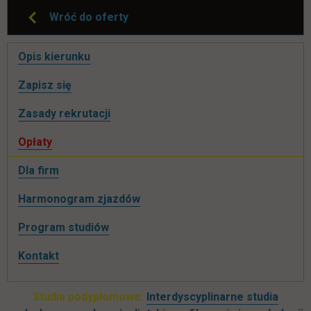
Wróć do oferty
Pomiń
Opis kierunku
nawigacje
link otwiera się w nowej karcie
Zapisz się
Zasady rekrutacji
Opłaty
Dla firm
Harmonogram zjazdów
Program studiów
Kontakt
Studia podyplomowe:
Interdyscyplinarne studia