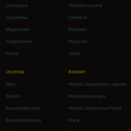
stopkę
Licencjackie
Wirtualna uczelnia
Inżynierskie
Dziekanat
Magisterskie
Biblioteka
Podyplomowe
Stypendia
Płońsk
Opłaty
Uczelnia
Kontakt
Misja
Wydział Zarządzania i Logistyki
Władze
Wydział Inżynieryjny
Baza dydaktyczna
Wydział Zamiejscowy Płońsk
link otwiera się w nowej karc
Baza laboratoryjna
Praca