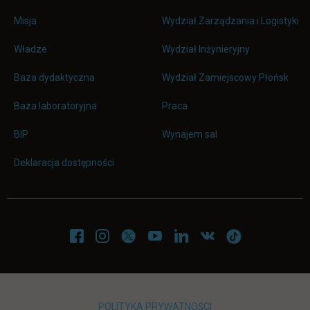
Misja
Wydział Zarządzania i Logistyki
Władze
Wydział Inżynieryjny
Baza dydaktyczna
Wydział Zamiejscowy Płońsk
link otwiera się w nowej karc
Baza laboratoryjna
Praca
link otwiera się w nowej karcie
BIP
Wynajem sal
Deklaracja dostępności
POLITYKA PRYWATNOŚCI