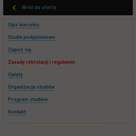
Wróć do oferty
Pomiń
Opis kierunku
nawigacje
Studia podyplomowe
link otwiera się w nowej karcie
Zapisz się
Zasady rekrutacji i regulamin
Opłaty
Organizacja studiów
Program studiów
Kontakt