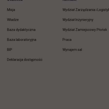
Misja
Wydział Zarządzania i Logisty
Władze
Wydział Inżynieryjny
Baza dydaktyczna
Wydział Zamiejscowy Płońsk
link otwiera się w nowej 
Baza laboratoryjna
Praca
link otwiera się w nowej karcie
BIP
Wynajem sal
Deklaracja dostępności