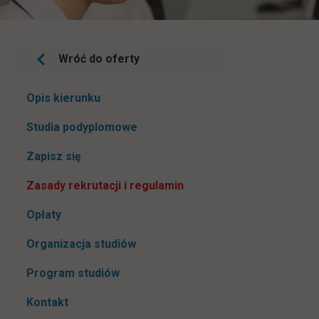
Wróć do oferty
Pomiń
Opis kierunku
nawigacje
Studia podyplomowe
link otwiera się w nowej karcie
Zapisz się
Zasady rekrutacji i regulamin
Opłaty
Organizacja studiów
Program studiów
Kontakt