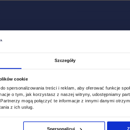
Social & media UTH
Zobacz, co u nas słychać
All
Filter network
:
Szczegóły
 plików cookie
do spersonalizowania treści i reklam, aby oferować funkcje sp
ormacje o tym, jak korzystasz z naszej witryny, udostępniamy p
Partnerzy mogą połączyć te informacje z innymi danymi otrzym
nia z ich usług.
Spersonalizuj
Z