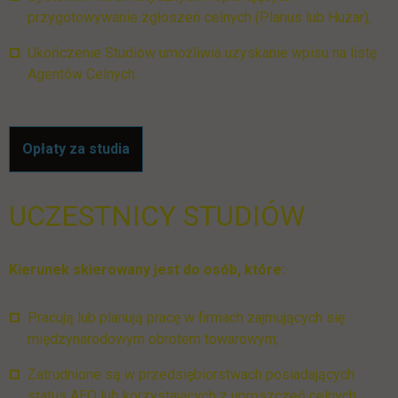
przygotowywanie zgłoszeń celnych (Planus lub Huzar),
Ukończenie Studiów umożliwia uzyskanie wpisu na listę
Agentów Celnych.
Opłaty za studia
UCZESTNICY STUDIÓW
Kierunek skierowany jest do osób, które:
Pracują lub planują pracę w firmach zajmujących się
międzynarodowym obrotem towarowym,
Zatrudnione są w przedsiębiorstwach posiadających
status AEO lub korzystających z uproszczeń celnych,