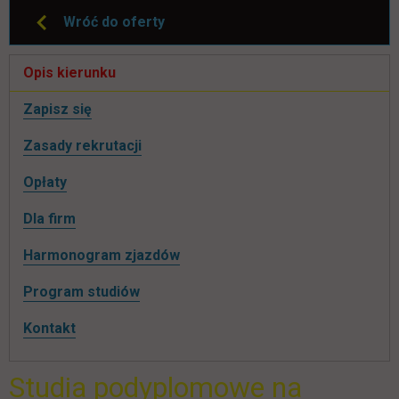
Wróć do oferty
Pomiń
Opis kierunku
nawigacje
link otwiera się w nowej karcie
Zapisz się
Zasady rekrutacji
Opłaty
Dla firm
Harmonogram zjazdów
Program studiów
Kontakt
Studia podyplomowe na