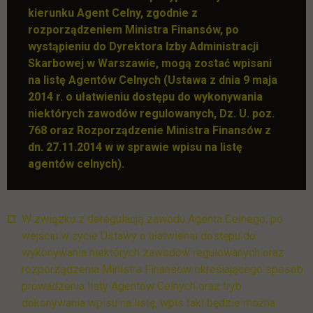
kierunku Agent Celny, zgodnie z
rozporządzeniem Ministra Finansów, po
wystąpieniu do Dyrektora Izby Administracji
Skarbowej w Warszawie, mogą zostać wpisani
na listę Agentów Celnych (Ustawa z dnia 9 maja
2014 r. o ułatwieniu dostępu do wykonywania
niektórych zawodów regulowanych, Dz. U. poz.
768 oraz Rozporządzenie Ministra Finansów z
dn. 27.11.2014 w w sprawie wpisu na listę
agentów celnych).
W związku z deregulacją zawodu Agenta Celnego, po
wejściu w życie Ustawy o ułatwieniu dostępu do
wykonywania niektórych zawodów regulowanych oraz
rozporządzenia Ministra Finansów określającego sposób
prowadzenia listy Agentów Celnych oraz tryb
dokonywania wpisu na listę, wpis taki będzie można