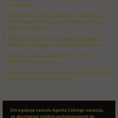
i logistycznej,
Przygotowanie do pracy w polskich i zagranicznych
firmach logistycznych, agencjach celnych i strukturach
administracji publicznej.
Deregulacja zawodu – studia spełniają wymagania
formalne umożliwiające wpis na listę bez egzaminu,
Możliwość rozwoju zawodowego w zawodzie
deficytowym na rynku pracy,
Program dostosowany do wyzwań współczesnego rynku:
e-commerce, sankcje gospodarcze.
Deregulacja zawodu Agenta Celnego
oznacza,
że absolwenci studiów podyplomowych na