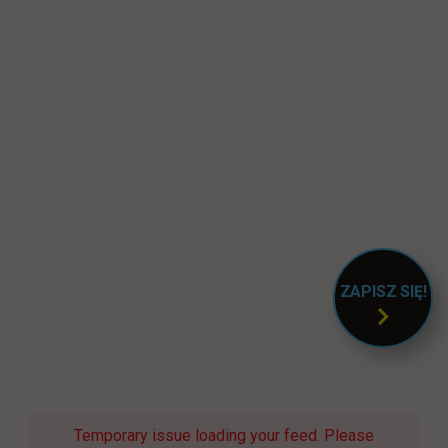
ZAPISZ SIĘ!
LINK OT
Temporary issue loading your feed. Please