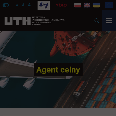
A
A
A
Agent celny