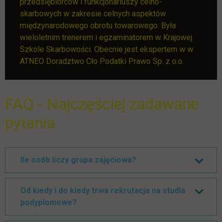
przedsiębiorców i funkcjonariuszy celno-
skarbowych w zakresie celnych aspektów
międzynarodowego obrotu towarowego. Była
wieloletnim trenerem i egzaminatorem w Krajowej
Szkole Skarbowości. Obecnie jest ekspertem w w
ATNEO Doradztwo Cło Podatki Prawo Sp. z o.o.
FAQ - Najczęściej zadawane
pytania
Ile osób liczy grupa zajęciowa?
Od kiedy i do kiedy trwa rekrutacja na studia
podyplomowe?