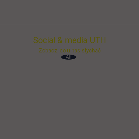
Social & media UTH
Zobacz, co u nas słychać
All
Filter network
: