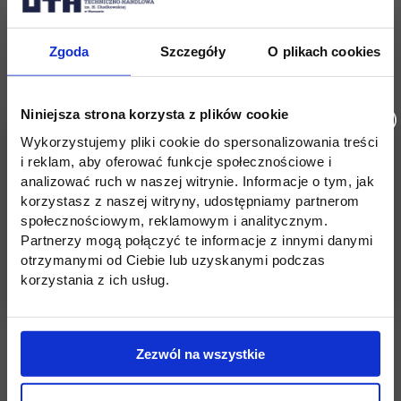
Z dofinansowania skorzystać może osoba zarejestrowana
w urzędzie pracy, spełniająca określone warunki: osoba
Zgoda
Szczegóły
O plikach cookies
bezrobotna, osoba poszukująca pracy, osoba pracująca w
wieku 45 lat i powyżej.
Niniejsza strona korzysta z plików cookie
Pracodawca może ubiegać się o dofinansowanie
kształcenia pracownika w ramach Krajowego
Wykorzystujemy pliki cookie do spersonalizowania treści
i reklam, aby oferować funkcje społecznościowe i
Funduszu Szkoleniowego.
analizować ruch w naszej witrynie. Informacje o tym, jak
Więcej informacji znajduje się na stronie Krajowego
korzystasz z naszej witryny, udostępniamy partnerom
Funduszu Szkoleniowego.
społecznościowym, reklamowym i analitycznym.
Partnerzy mogą połączyć te informacje z innymi danymi
Kandydaci na studia podyplomowe mogą wnioskować o
otrzymanymi od Ciebie lub uzyskanymi podczas
nieoprocentowaną pożyczkę w ramach Projektu „Pożyczki
korzystania z ich usług.
na kształcenie”. Projekt jest częścią programu Fundusze
Europejskie dla Rozwoju Społecznego 2021-2027,
współfinansowanego ze środków Europejskiego
Funduszu Społecznego Plus.
Możliwość umorzenia od
Zezwól na wszystkie
25-50% pożyczki.
Więcej informacji znajduje się na
stronie
BGK – Pożyczki na kształcenie
.