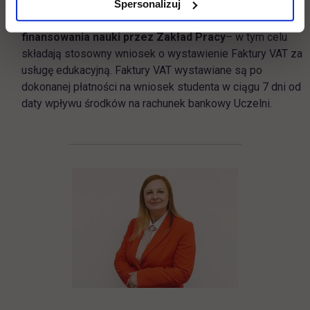
Spersonalizuj
Kandydaci na studia podyplomowe mogą korzystać z
finansowania nauki przez Zakład Pracy
– w tym celu
składają stosowny wniosek o wystawienie Faktury VAT za
usługę edukacyjną. Faktury VAT wystawiane są po
dokonanej płatności na wniosek studenta w ciągu 7 dni od
daty wpływu środków na rachunek bankowy Uczelni.