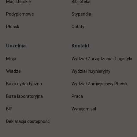
Magisterskie
Biblioteka
Podyplomowe
Stypendia
Płońsk
Opłaty
Uczelnia
Kontakt
Misja
Wydział Zarządzania i Logistyki
Władze
Wydział Inżynieryjny
Baza dydaktyczna
Wydział Zamiejscowy Płońsk
link otwiera się w nowej karc
Baza laboratoryjna
Praca
link otwiera się w nowej karcie
BIP
Wynajem sal
Deklaracja dostępności