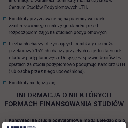
informacje o warunkach bonifikaty można uzyskać w
Centrum Studiów Podyplomowych UTH,
Bonifikaty przyznawane są na pisemny wniosek
zainteresowanego i należy go składać przed
rozpoczęciem zajęć na studiach podyplomowych,
Liczba słuchaczy otrzymujących bonifikaty nie może
przekroczyć 15% słuchaczy przyjętych na jeden kierunek
studiów podyplomowych. Decyzję w sprawie bonifikat w
opłatach za studia podyplomowe podejmuje Kanclerz UTH
(lub osoba przez niego upoważniona),
Bonifikaty nie łączą się.
INFORMACJA O NIEKTÓRYCH
FORMACH FINANSOWANIA STUDIÓW
Kandydaci na studia podyplomowe mogą ubiegać się o
dofinansowanie studiów przez Urząd Pracy.