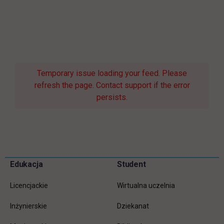
Temporary issue loading your feed. Please
refresh the page. Contact support if the error
persists.
Pomiń
Edukacja
Student
Informacje w stopce
stopkę
Licencjackie
Wirtualna uczelnia
Inżynierskie
Dziekanat