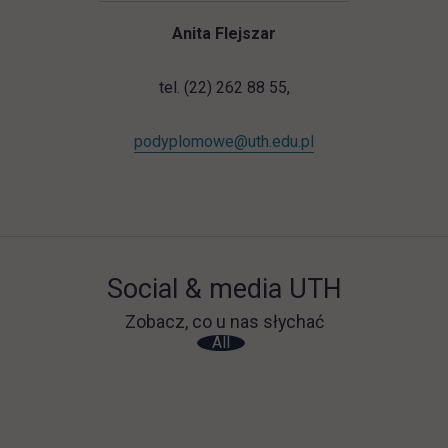
Anita Flejszar
tel. (22) 262 88 55,
podyplomowe@uth.edu.pl
Social & media UTH
Zobacz, co u nas słychać
All
Filter network
: