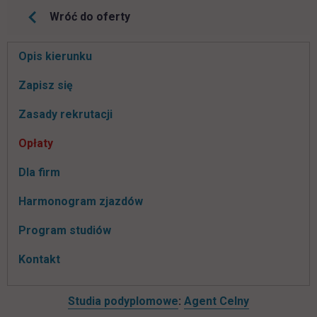
Wróć do oferty
Pomiń
Opis kierunku
nawigacje
link otwiera się w nowej karcie
Zapisz się
Zasady rekrutacji
Opłaty
Dla firm
Harmonogram zjazdów
Program studiów
Kontakt
Studia podyplomowe
:
Agent Celny