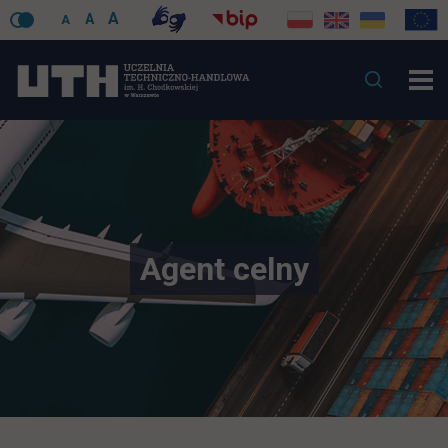
A
A
A
Agent celny