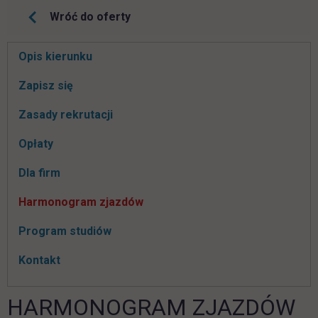
Wróć do oferty
Pomiń
Opis kierunku
nawigacje
link otwiera się w nowej karcie
Zapisz się
Zasady rekrutacji
Opłaty
Dla firm
Harmonogram zjazdów
Program studiów
Kontakt
HARMONOGRAM ZJAZDÓW