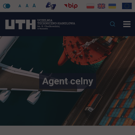
A
A
A
Agent celny