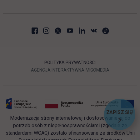
POLITYKA PRYWATNOŚCI
LINK OTWIERA SIĘ W NOWEJ
LINK OTWIERA 
AGENCJA INTERAKTYWNA
MIGOMEDIA
ZAPISZ SIĘ!
Modernizacja strony internetowej i dostosowanie jej do
LINK OT
potrzeb osób z niepełnosprawnościami (zgodnie ze
standardami WCAG) zostało sfinansowane ze środków Unii