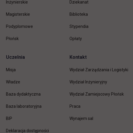
Inżynierskie
Dziekanat
Magisterskie
Biblioteka
Podyplomowe
Stypendia
Płońsk
Opłaty
Uczelnia
Kontakt
Misja
Wydział Zarządzania i Logistyki
Władze
Wydział Inżynieryjny
Baza dydaktyczna
Wydział Zamiejscowy Płońsk
link otwiera się w nowej karc
Baza laboratoryjna
Praca
link otwiera się w nowej karcie
BIP
Wynajem sal
Deklaracja dostępności