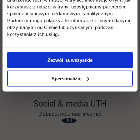
korzystasz z naszej witryny, udostępniamy partnerom
społecznościowym, reklamowym i analitycznym.
Partnerzy mogą połączyć te informacje z innymi danymi
Anita Flejszar
otrzymanymi od Ciebie lub uzyskanymi podczas
korzystania z ich usług.
tel. (22) 262 88 55,
podyplomowe@uth.edu.pl
Zezwól na wszystkie
Spersonalizuj
Social & media UTH
Zobacz, co u nas słychać
All
Filter network
: