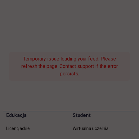
Temporary issue loading your feed. Please
refresh the page. Contact support if the error
persists.
Pomiń
Edukacja
Student
Informacje w stopce
stopkę
Licencjackie
Wirtualna uczelnia