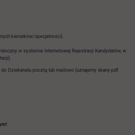
 się w nowej karcie
nych kierunków/specjalności).
idoczny w systemie Internetowej Rejestracji Kandydatów,
w
acji).
e do Dziekanatu pocztą lub mailowo (uznajemy skany pdf
nym!