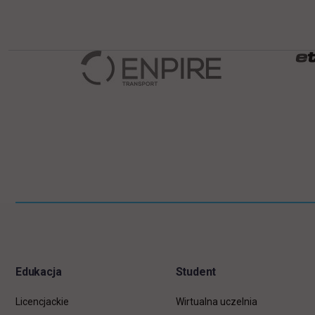
Pomiń
Informacje w stopce
stopkę
Edukacja
Student
Licencjackie
Wirtualna uczelnia