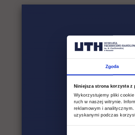
zalegalizo
tłumaczeni
paszport (
ankieta os
line,
potwierdze
Zgoda
certyfikat
Ważne!
Wery
Niniejsza strona korzysta z
Ministra Nau
Wykorzystujemy pliki cookie 
link 
studiach
. Sz
ruch w naszej witrynie. Inf
Zapraszamy d
reklamowym i analitycznym. 
uzyskanymi podczas korzysta