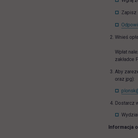
Wgraj z
Zapisz 
Odpowie
Wnieś opła
Wpłat nal
zakładce P
Aby zareze
oraz jpg):
plonsk@
Dostarcz 
Wydział
Informacja o