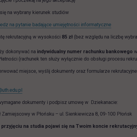
djęcie i poczekaj na jego akceptację
się na wybrany kierunek studiów
link otwiera
dz na pytanie badające umiejętności informatyczne
tę rekrutacyjną w wysokości
85 zł
(bez względu na liczbę wybra
eży dokonywać na
indywidualny numer rachunku bankowego
w
łatności (rachunek ten służy wyłącznie do obsługi procesu rekrut
rwować miejsce, wyślij dokumenty oraz formularze rekrutacyjn
uth.edu.pl
wymagane dokumenty i podpisz umowę w Dziekanacie:
 Zamiejscowy w Płońsku – ul. Sienkiewicza 8, 09-100 Płońsk
 przyjęciu na studia pojawi się na Twoim koncie rekrutacyj