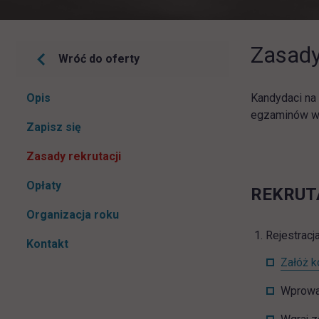
Zasady
Wróć do oferty
Pomiń
Opis
Kandydaci na
nawigacje
egzaminów wst
link otwiera się w nowej karcie
Zapisz się
Zasady rekrutacji
Opłaty
REKRUT
Organizacja roku
Rejestracja
Kontakt
Załóż k
Wprowa