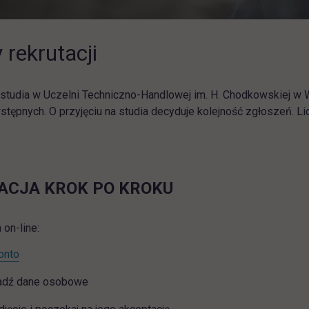
 rekrutacji
 studia w Uczelni Techniczno-Handlowej im. H. Chodkowskiej 
ępnych. O przyjęciu na studia decyduje kolejność zgłoszeń. Lic
ACJA KROK PO KROKU
 on-line:
link otwiera się w nowej karcie
onto
dź dane osobowe