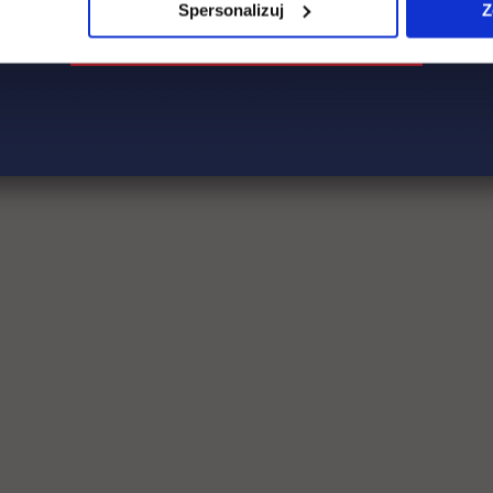
Spersonalizuj
Z
Social & media UTH
Zobacz, co u nas słychać
All
Filter network
: