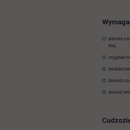
Wymagane
ankieta os
line,
oryginał/o
świadectwo
dowód osob
dowód wnie
Cudzozi