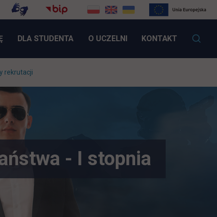
LINK OTWIERA SIĘ W NOWEJ KARCIE
Ę
DLA STUDENTA
O UCZELNI
KONTAKT
 rekrutacji
ństwa - I stopnia