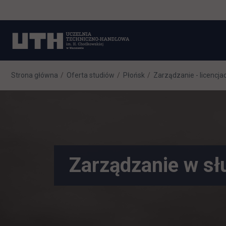
Strona główna
Oferta studiów
Płońsk
Zarządzanie - licencja
Zarządzanie w sł